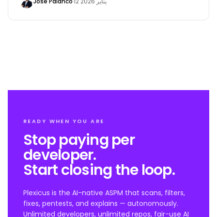
José Palanco
·
12 يناير 2026
READY WHEN YOU ARE
Stop paying per
developer.
Start closing the loop.
Plexicus is the AI-native ASPM that scans, filters,
fixes, pentests, and explains — autonomously.
Unlimited developers, unlimited repos, fair-use AI