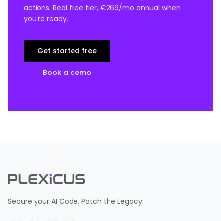
actions. Real free tier, €269/mo annual when
you're ready.
Get started free
Book a demo
Secure your AI Code. Patch the Legacy.