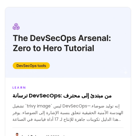
LEARN
ترسانة DevSecOps: من مبتدئ إلى محترف
تشغيل `trivy image` ليس DevSecOps—إنه توليد ضوضاء.
الهندسة الأمنية الحقيقية تتعلق بنسبة الإشارة إلى الضوضاء. يوفر
هذا الدليل تكوينات جاهزة للإنتاج لـ 17 أداة قياسية في الصناعة
لوقف الثغرات دون إيقاف الأعمال، منظمة في ثلاث مراحل: ما
قبل الالتزام، حراس بوابة CI، وفحص وقت التشغيل.