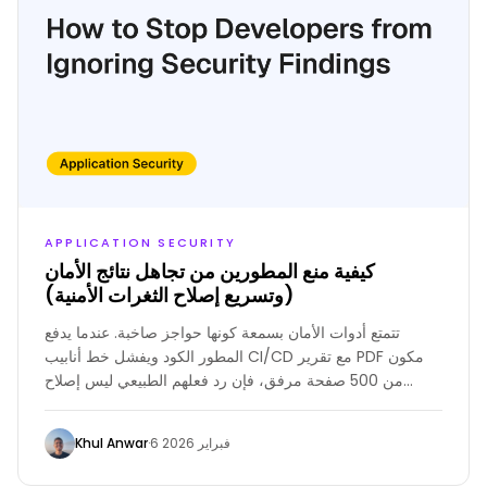
APPLICATION SECURITY
كيفية منع المطورين من تجاهل نتائج الأمان
(وتسريع إصلاح الثغرات الأمنية)
تتمتع أدوات الأمان بسمعة كونها حواجز صاخبة. عندما يدفع
المطور الكود ويفشل خط أنابيب CI/CD مع تقرير PDF مكون
من 500 صفحة مرفق، فإن رد فعلهم الطبيعي ليس إصلاح
المشاكل، بل تجاهلها أو إجبار الدمج للكود.
Khul Anwar
·
6 فبراير 2026