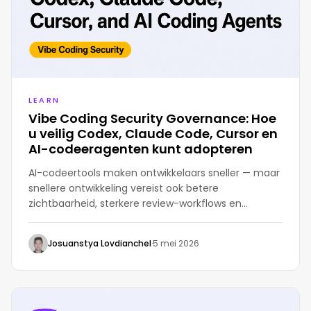
escan, pma, EKanalyzer, SCADA IDS, and
more.
LEARN
Vibe Coding Security Governance: Hoe
u veilig Codex, Claude Code, Cursor en
AI-codeeragenten kunt adopteren
AI-codeertools maken ontwikkelaars sneller — maar
snellere ontwikkeling vereist ook betere
zichtbaarheid, sterkere review-workflows en
betrouwbaardere herstelprocessen. Dit is een
praktische governancegids voor teams die Codex,
Josuanstya Lovdianchel
·
5 mei 2026
Claude Code, Cursor, Windsurf en andere AI-
codeeragenten adopteren.