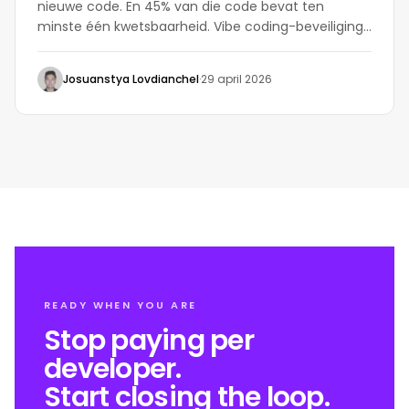
nieuwe code. En 45% van die code bevat ten
minste één kwetsbaarheid. Vibe coding-beveiliging
is de praktijk van het beveiligen van software die
door AI is gemaakt — het detecteren, prioriteren en
Josuanstya Lovdianchel
·
29 april 2026
verhelpen van risico's voordat ze de productie
bereiken.
READY WHEN YOU ARE
Stop paying per
developer.
Start closing the loop.