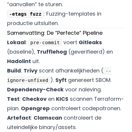
“aanvallen” te sturen.
: Fuzzing-templates in
-etags fuzz
productie uitsluiten.
Samenvatting: De “Perfecte” Pipeline
Lokaal
:
voert
Gitleaks
pre-commit
(baseline),
Trufflehog
(geverifieerd) en
Hadolint
uit.
Build
:
Trivy
scant afhankelijkheden (
--
).
Syft
genereert SBOM.
ignore-unfixed
Dependency-Check
voor naleving.
Test
:
Checkov
en
KICS
scannen Terraform-
plan.
Opengrep
controleert codepatronen.
Artefact
:
Clamscan
controleert de
uiteindelijke binary/assets.