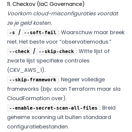
11. Checkov (IaC Governance)
Voorkom cloud-misconfiguraties voordat
ze je geld kosten.
/
: Waarschuw maar breek
-s
--soft-fail
niet. Het beste voor “observatiemodus.”
/
: Witte lijst of
--check
--skip-check
zwarte lijst specifieke controles
(CKV_AWS_1).
: Negeer volledige
--skip-framework
frameworks (bijv. scan Terraform maar sla
CloudFormation over).
: Breid
--enable-secret-scan-all-files
geheime scanning uit buiten standaard
configuratiebestanden.