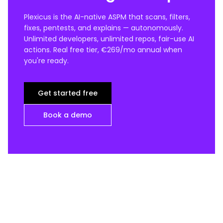
Plexicus is the AI-native ASPM that scans, filters,
fixes, pentests, and explains — autonomously.
Unlimited developers, unlimited repos, fair-use AI
actions. Real free tier, €269/mo annual when
you're ready.
Get started free
Book a demo