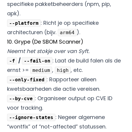
specifieke pakketbeheerders (npm, pip,
apk).
: Richt je op specifieke
--platform
architecturen (bijv.
).
arm64
10. Grype (De SBOM Scanner)
Neemt het stokje over van Syft.
/
: Laat de build falen als de
-f
--fail-on
ernst >=
,
, etc.
medium
high
: Rapporteer alleen
--only-fixed
kwetsbaarheden die actie vereisen.
: Organiseer output op CVE ID
--by-cve
voor tracking.
: Negeer algemene
--ignore-states
“wontfix” of “not-affected” statussen.