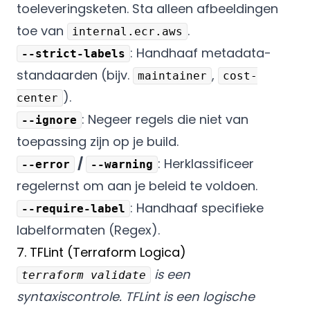
toeleveringsketen. Sta alleen afbeeldingen
toe van
.
internal.ecr.aws
: Handhaaf metadata-
--strict-labels
standaarden (bijv.
,
maintainer
cost-
).
center
: Negeer regels die niet van
--ignore
toepassing zijn op je build.
/
: Herklassificeer
--error
--warning
regelernst om aan je beleid te voldoen.
: Handhaaf specifieke
--require-label
labelformaten (Regex).
7. TFLint (Terraform Logica)
is een
terraform validate
syntaxiscontrole. TFLint is een logische