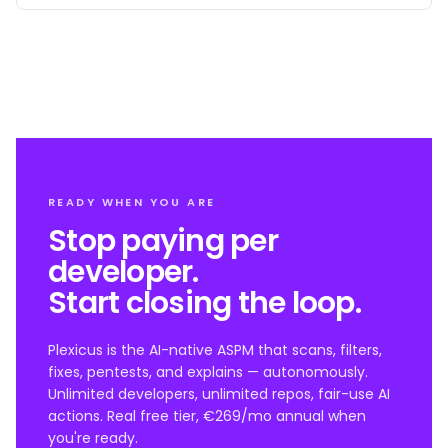
READY WHEN YOU ARE
Stop paying per
developer.
Start closing the loop.
Plexicus is the AI-native ASPM that scans, filters,
fixes, pentests, and explains — autonomously.
Unlimited developers, unlimited repos, fair-use AI
actions. Real free tier, €269/mo annual when
you're ready.