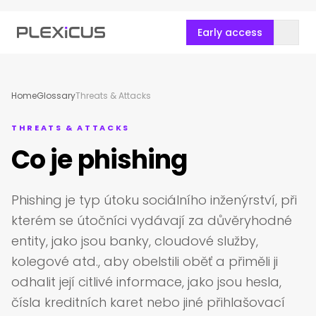
Early access
Home
Glossary
Threats & Attacks
THREATS & ATTACKS
Co je phishing
Phishing je typ útoku sociálního inženýrství, při
kterém se útočníci vydávají za důvěryhodné
entity, jako jsou banky, cloudové služby,
kolegové atd., aby obelstili oběť a přiměli ji
odhalit její citlivé informace, jako jsou hesla,
čísla kreditních karet nebo jiné přihlašovací