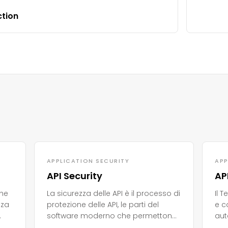
ction
APPLICATION SECURITY
APP
API Security
AP
che
La sicurezza delle API è il processo di
Il 
zza
protezione delle API, le parti del
e c
software moderno che permettono
aut
alle applicazioni di comunicare, da
per