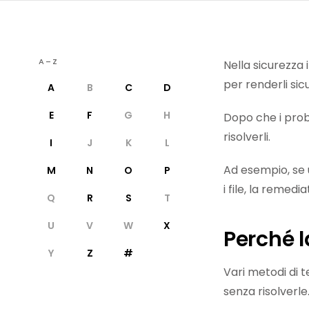
A–Z
Nella sicurezza 
per renderli sicur
A
B
C
D
E
F
G
H
Dopo che i probl
risolverli.
I
J
K
L
Ad esempio, se 
M
N
O
P
i file, la remed
Q
R
S
T
U
V
W
X
Perché 
Y
Z
#
Vari metodi di 
senza risolverle