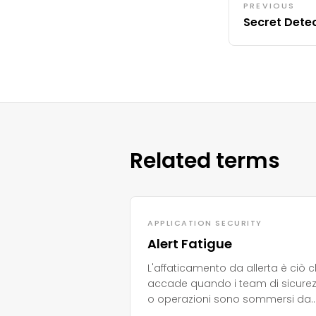
PREVIOUS
Secret Dete
Related terms
APPLICATION SECURITY
Alert Fatigue
L'affaticamento da allerta è ciò 
accade quando i team di sicure
o operazioni sono sommersi da
allerta ogni giorno. Col tempo, le