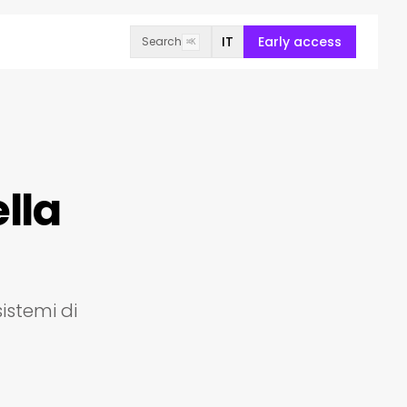
IT
Early access
Search
⌘K
lla
istemi di