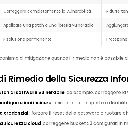
Correggere completamente la vulnerabilità
Ridurre te
Applicare una patch a una libreria vulnerabile
Aggiungere 
Risoluzione permanente
Protezione
eccanismo di mitigazione quando il rimedio non è possibil
i Rimedio della Sicurezza Inf
atch al software vulnerabile
: ad esempio, correggere la v
onfigurazioni insicure
: chiudere porte aperte o disabilita
e credenziali
: forzare il reset delle password o ruotare ch
la sicurezza cloud
: correggere bucket S3 configurati in m