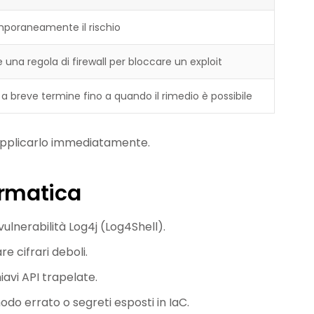
mporaneamente il rischio
una regola di firewall per bloccare un exploit
 a breve termine fino a quando il rimedio è possibile
e applicarlo immediatamente.
ormatica
ulnerabilità Log4j (Log4Shell).
re cifrari deboli.
iavi API trapelate.
odo errato o segreti esposti in IaC.