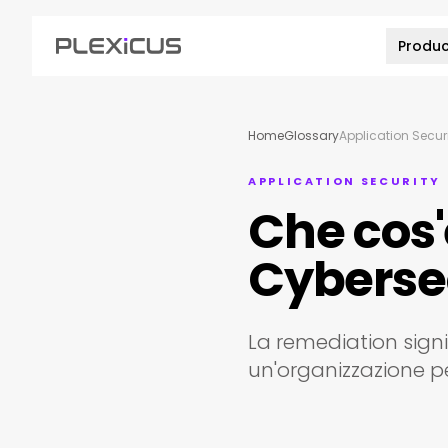
Produ
Home
Glossary
Application Secur
APPLICATION SECURITY
Che cos'
Cyberse
La remediation signi
un'organizzazione per 