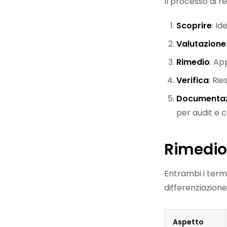
Il processo di 
Scoprire
: Id
Valutazione
Rimedio
: Ap
Verifica
: Ri
Documentazi
per audit e 
Rimedio
Entrambi i term
differenziazione
Aspetto