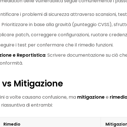
remediation delle vulnerabilità segue comunemente i passag
entificare i problemi di sicurezza attraverso scansioni, tes
: Prioritizzare in base alla gravità (punteggio CVSS), sfrut
plicare patch, correggere configurazioni, ruotare credenzial
eseguire i test per confermare che il rimedio funzioni.
one e Reportistica
: Scrivere documentazione su ciò che
conformità.
 vs Mitigazione
ini a volte causano confusione, ma
mitigazione
e
rimedi
 riassuntiva di entrambi:
Rimedio
Mitigazio