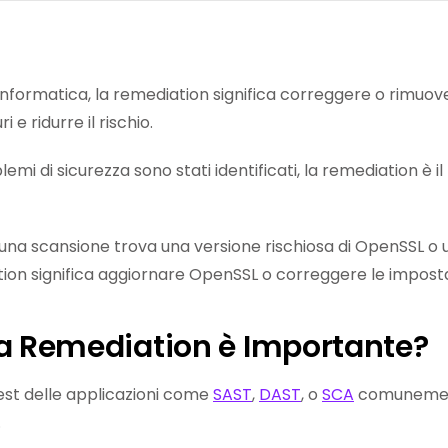
informatica, la remediation significa correggere o rimuov
i e ridurre il rischio.
emi di sicurezza sono stati identificati, la remediation è i
una scansione trova una versione rischiosa di OpenSSL o 
iation significa aggiornare OpenSSL o correggere le imposta
la Remediation è Importante?
test delle applicazioni come
SAST
,
DAST
, o
SCA
comunemente
.