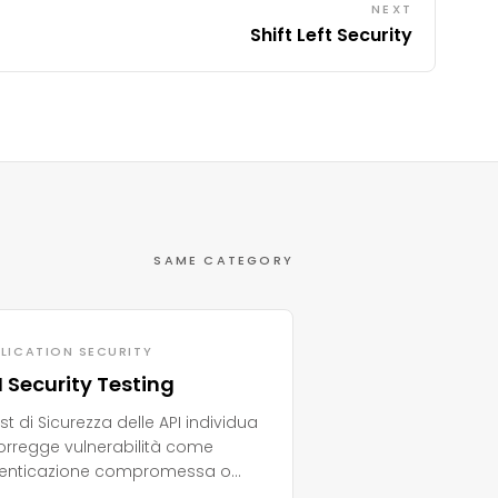
NEXT
Shift Left Security
SAME CATEGORY
LICATION SECURITY
I Security Testing
Test di Sicurezza delle API individua
orregge vulnerabilità come
enticazione compromessa o
dite di dati nelle API, essenziale