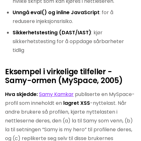
hvilke skript som kan kjøres i nettleseren.
Unngå eval() og inline JavaScript
: for å
redusere injeksjonsrisiko.
Sikkerhetstesting (DAST/IAST)
: kjør
sikkerhetstesting for å oppdage sårbarheter
tidlig
Eksempel i virkelige tilfeller -
Samy-ormen (MySpace, 2005)
Hva skjedde:
Samy Kamkar
publiserte en MySpace-
profil som inneholdt en
lagret XSS
-nyttelast. Når
andre brukere så profilen, kjørte nyttelasten i
nettleserne deres, den (a) la til Samy som venn, (b)
la til setningen “Samy is my hero” til profilene deres,
og (c) replikerte seg selv til disse brukernes