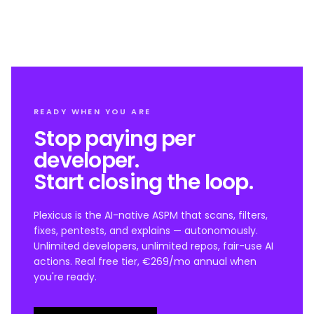
READY WHEN YOU ARE
Stop paying per
developer.
Start closing the loop.
Plexicus is the AI-native ASPM that scans, filters,
fixes, pentests, and explains — autonomously.
Unlimited developers, unlimited repos, fair-use AI
actions. Real free tier, €269/mo annual when
you're ready.