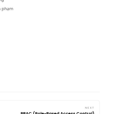
âm phạm
NEXT
RBAC (Role-Based Access Control)