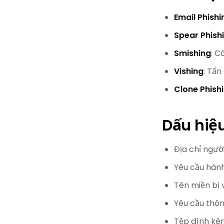
Email Phishi
Spear Phish
Smishing
: C
Vishing
: Tấn
Clone Phish
Dấu hiệ
Địa chỉ ngườ
Yêu cầu hành
Tên miền bị 
Yêu cầu thông
Tệp đính kèm