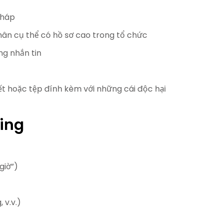
pháp
hân cụ thể có hồ sơ cao trong tổ chức
ng nhắn tin
kết hoặc tệp đính kèm với những cái độc hại
ing
giờ”)
 v.v.)