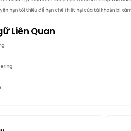
yền hạn tối thiểu để hạn chế thiệt hại của tài khoản bị x
gữ Liên Quan
ng
eering
e
10