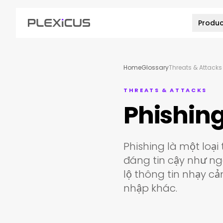
Produc
Home
Glossary
Threats & Attacks
THREATS & ATTACKS
Phishing
Phishing là một loại
đáng tin cậy như ng
lộ thông tin nhạy c
nhập khác.