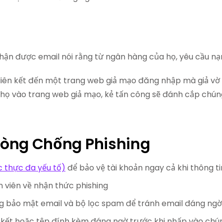
ận được email nói rằng từ ngân hàng của họ, yêu cầu nạn
iên kết đến một trang web giả mạo đăng nhập mà giả vờ g
ọ vào trang web giả mạo, kẻ tấn công sẽ đánh cắp chúng
òng Chống Phishing
 thực đa yếu tố)
để bảo vệ tài khoản ngay cả khi thông 
 viên về nhận thức phishing
g bảo mật email và bộ lọc spam để tránh email đáng ngờ
n kết hoặc tệp đính kèm đáng ngờ trước khi nhấp vào chú