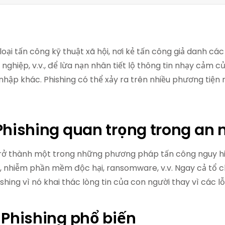
loại tấn công kỹ thuật xã hội, nơi kẻ tấn công giả danh c
ghiệp, v.v., để lừa nạn nhân tiết lộ thông tin nhạy cảm c
nhập khác. Phishing có thể xảy ra trên nhiều phương tiện 
 Phishing quan trọng trong an
trở thành một trong những phương pháp tấn công nguy h
ơn, nhiễm phần mềm độc hại, ransomware, v.v. Ngay cả tổ
shing vì nó khai thác lòng tin của con người thay vì các l
 Phishing phổ biến