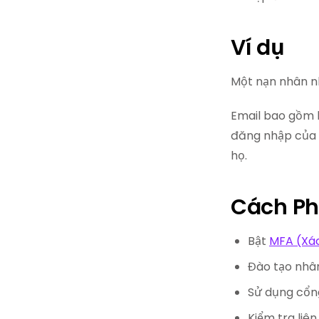
Ví dụ
Một nạn nhân nh
Email bao gồm l
đăng nhập của h
họ.
Cách Ph
Bật
MFA (Xác
Đào tạo nhân
Sử dụng cổn
Kiểm tra liê