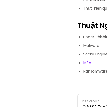
Thực hiện qu
Thuật N
Spear Phishi
Malware
Social Engin
MFA
Ransomwar
PREVIOUS
OWASP Top 