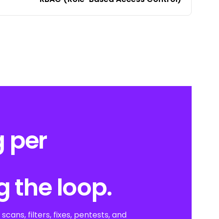
 per
g the loop.
scans, filters, fixes, pentests, and