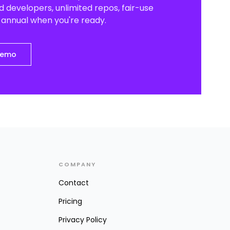
 developers, unlimited repos, fair-use
o annual when you're ready.
demo
COMPANY
Contact
Pricing
Privacy Policy