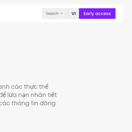
VI
Early access
Search
⌘K
danh các thực thể
để lừa nạn nhân tiết
 các thông tin đăng