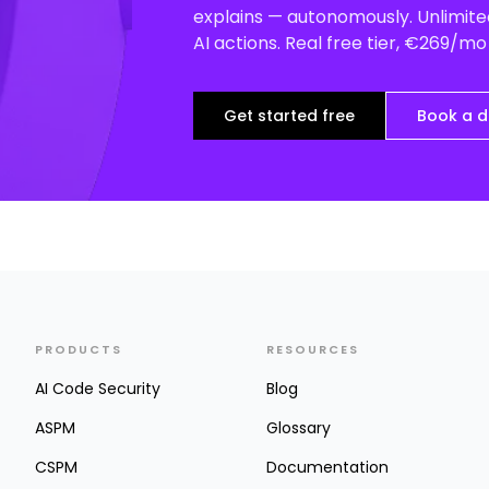
explains — autonomously. Unlimited
AI actions. Real free tier, €269/m
Get started free
Book a 
PRODUCTS
RESOURCES
AI Code Security
Blog
ASPM
Glossary
CSPM
Documentation