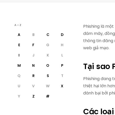
A–Z
Phishing là một 
đám mây, đồng n
A
B
C
D
thông tin đăng 
E
F
G
H
web giả mạo.
I
J
K
L
Tại sao
M
N
O
P
Q
R
S
T
Phishing đang 
thiệt hại lớn h
U
V
W
X
đánh bại bởi phi
Y
Z
#
Các loại