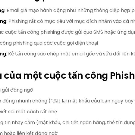
ng
: Email giả mạo hành động như những thông điệp hợp 
ing
: Phishing rất có mục tiêu với mục đích nhắm vào cá n
ác cuộc tấn công phishing được gửi qua SMS hoặc ứng dụ
 công phishing qua các cuộc gọi điện thoại
ing
: Kẻ tấn công sao chép một email gốc và sửa đổi liên 
u của một cuộc tấn công Phish
i gửi đáng ngờ
 động nhanh chóng (“đặt lại mật khẩu của bạn ngay bây 
viết sai một cách rất nhẹ
 tin nhạy cảm (mật khẩu, chi tiết ngân hàng, thẻ tín dụng,
 hoặc liên kết đáng ngờ