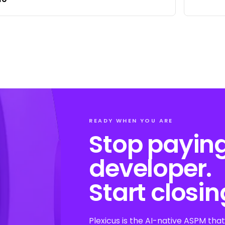
READY WHEN YOU ARE
Stop paying
developer.
Start closin
Plexicus is the AI-native ASPM that 