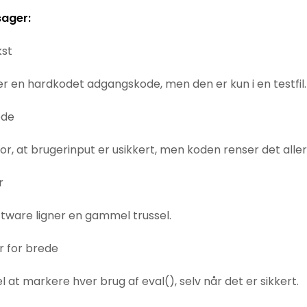
sager:
kst
er en hardkodet adgangskode, men den er kun i en testfil.
ode
or, at brugerinput er usikkert, men koden renser det alle
r
oftware ligner en gammel trussel.
er for brede
 at markere hver brug af eval(), selv når det er sikkert.