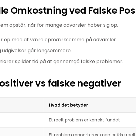
le Omkostning ved Falske Posi
lem opstår, når for mange advarsler hober sig op.
er op med at være opmærksomme på advarsler.
g udgivelser går langsommere.
niører spilder tid på at gennemgå falske problemer.
ositiver vs falske negativer
Hvad det betyder
Et reelt problem er korrekt fundet
Et problem rapporteres, men er ikke reelt