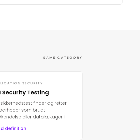
SAME CATEGORY
LICATION SECURITY
I Security Testing
-sikkerhedstest finder og retter
barheder som brudt
kendelse eller datalækager i
er, hvilket er essentielt for at
d definition
kytte moderne apps og
somme data.