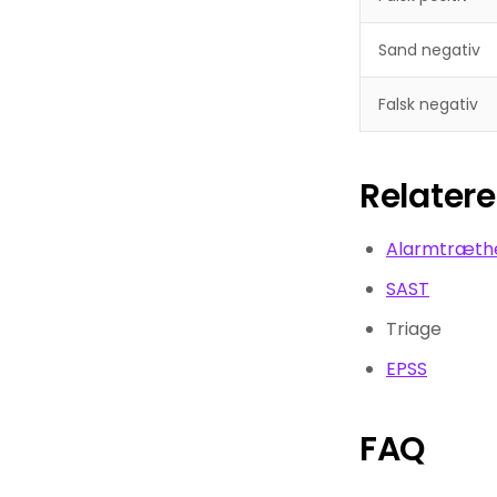
Sand negativ
Falsk negativ
Relater
Alarmtræth
SAST
Triage
EPSS
FAQ