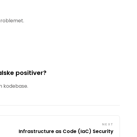
problemet.
lske positiver?
in kodebase.
NEXT
Infrastructure as Code (IaC) Security