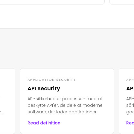
APPLICATION SECURITY
APP
API Security
AP
r
API-sikkerhed er processen med at
API
beskytte API'er, de dele af moderne
sår
r
software, der lader applikationer
god
e,
kommunikere, mod uautoriseret
API'
Read definition
Rea
re
adgang, misbrug eller angreb.
bes
føl