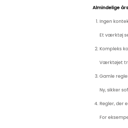
Almindelige år
Ingen konte
Et værktøj s
Kompleks k
Værktøjet tr
Gamle regle
Ny, sikker s
Regler, der 
For eksempel