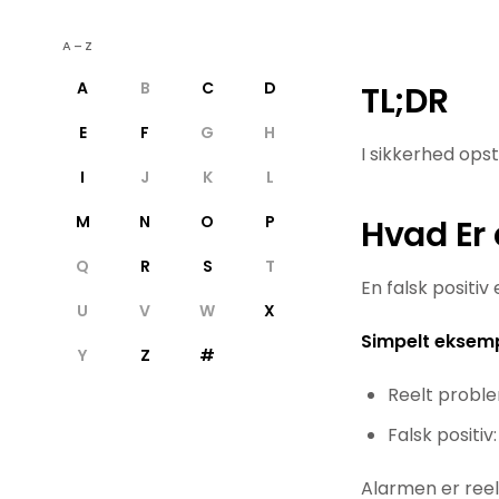
A–Z
A
B
C
D
TL;DR
E
F
G
H
I sikkerhed opst
I
J
K
L
M
N
O
P
Hvad Er 
Q
R
S
T
En falsk positiv
U
V
W
X
Simpelt eksemp
Y
Z
#
Reelt proble
Falsk positi
Alarmen er reel