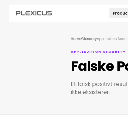
Produc
Home
Glossary
Application Secur
APPLICATION SECURITY
Falske P
Et falsk positivt res
ikke eksisterer.