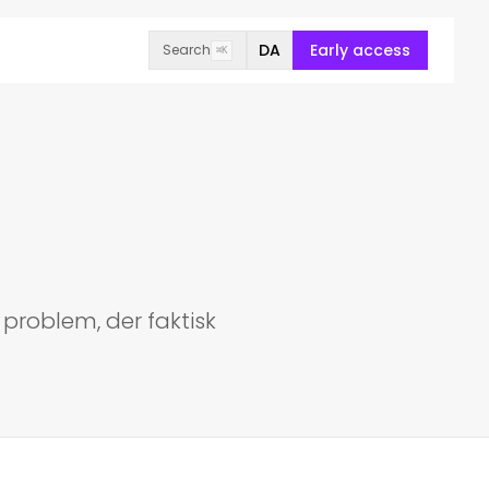
DA
Early access
Search
⌘K
t problem, der faktisk