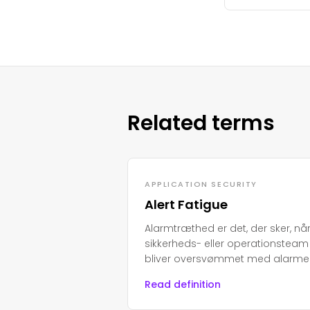
Related terms
APPLICATION SECURITY
Alert Fatigue
Alarmtræthed er det, der sker, nå
sikkerheds- eller operationsteam
bliver oversvømmet med alarme
hver dag. Over tid bliver folk trætt
Read definition
stressede og begynder at ignore
dem.