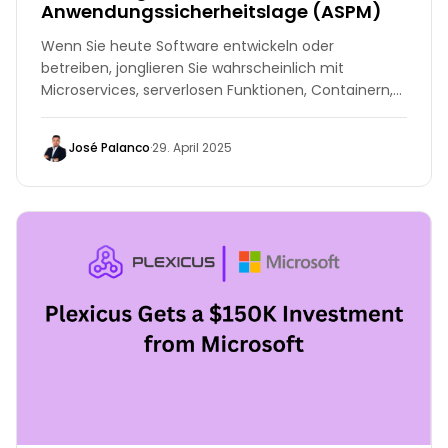
Anwendungssicherheitslage (ASPM)
Wenn Sie heute Software entwickeln oder
betreiben, jonglieren Sie wahrscheinlich mit
Microservices, serverlosen Funktionen, Containern,
Drittanbieterpaketen und einer Flut von
Compliance-Checkboxen. Jedes bewegliche Teil
José Palanco
·
29. April 2025
erzeugt eigene Ergebnisse, Dashboards und
wütende rote Warnungen. Schon bald fühlt sich die
Risikosichtbarkeit an, als würde man um 2 Uhr
morgens im Nebel von San Francisco fahren – man
weiß, dass Gefahr droht, kann sie aber nicht richtig
sehen.