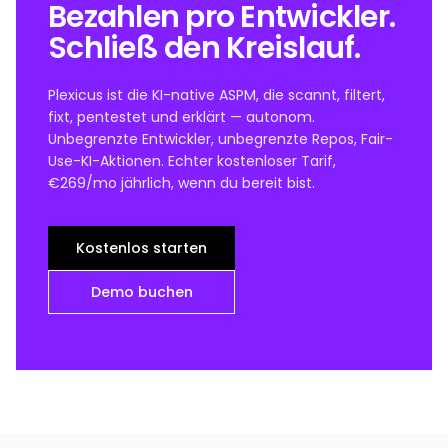
Bezahlen pro Entwickler.
Schließ den Kreislauf.
Plexicus ist die KI-native ASPM, die scannt, filtert,
fixt, pentestet und erklärt — autonom.
Unbegrenzte Entwickler, unbegrenzte Repos, Fair-
Use-KI-Aktionen. Echter kostenloser Tarif,
€269/mo jährlich, wenn du bereit bist.
Kostenlos starten
Demo buchen