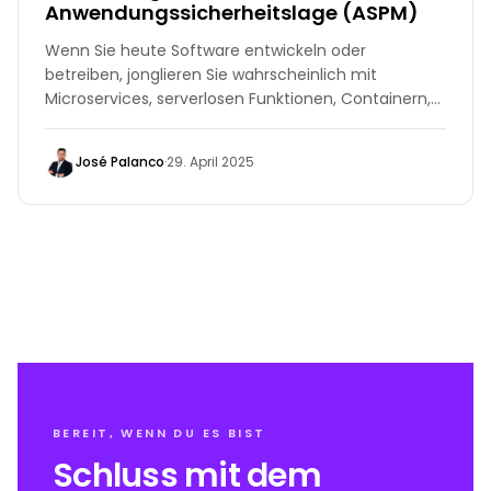
Anwendungssicherheitslage (ASPM)
Wenn Sie heute Software entwickeln oder
betreiben, jonglieren Sie wahrscheinlich mit
Microservices, serverlosen Funktionen, Containern,
Drittanbieterpaketen und einer Flut von
Compliance-Checkboxen. Jedes bewegliche Teil
José Palanco
·
29. April 2025
erzeugt eigene Ergebnisse, Dashboards und
wütende rote Warnungen. Schon bald fühlt sich die
Risikosichtbarkeit an, als würde man um 2 Uhr
morgens im Nebel von San Francisco fahren – man
weiß, dass Gefahr droht, kann sie aber nicht richtig
sehen.
BEREIT, WENN DU ES BIST
Schluss mit dem