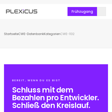
Frühzugang
Startseite
CWE-Datenbank
Kategorien
CWE-1132
BEREIT, WENN DU ES BIST
Schluss mit dem
Bezahlen pro Entwickler.
Schließ den Kreislauf.