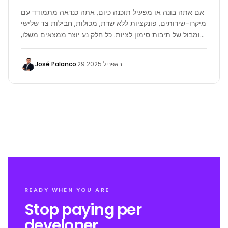
אם אתה בונה או מפעיל תוכנה כיום, אתה כנראה מתמודד עם
מיקרו-שירותים, פונקציות ללא שרת, מכולות, חבילות צד שלישי
ומבול של תיבות סימון לציות. כל חלק נע יוצר ממצאים משלו,
לוחות מחוונים והתראות אדומות זועמות. במהרה, נראות
הסיכון מרגישה כמו נהיגה בערפל של סן פרנסיסקו בשעה 2
José Palanco
·
29 באפריל 2025
בלילה - אתה יודע שהסכנה שם, אבל אתה לא ממש רואה
אותה.
READY WHEN YOU ARE
Stop paying per
developer.