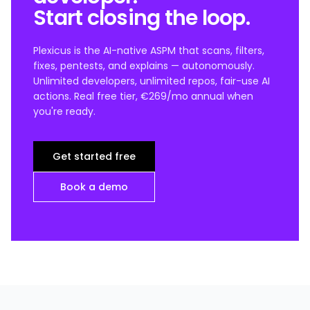
Start closing the loop.
Plexicus is the AI-native ASPM that scans, filters,
fixes, pentests, and explains — autonomously.
Unlimited developers, unlimited repos, fair-use AI
actions. Real free tier, €269/mo annual when
you're ready.
Get started free
Book a demo