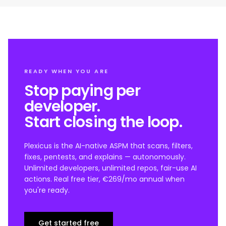
READY WHEN YOU ARE
Stop paying per
developer.
Start closing the loop.
Plexicus is the AI-native ASPM that scans, filters,
fixes, pentests, and explains — autonomously.
Unlimited developers, unlimited repos, fair-use AI
actions. Real free tier, €269/mo annual when
you're ready.
Get started free