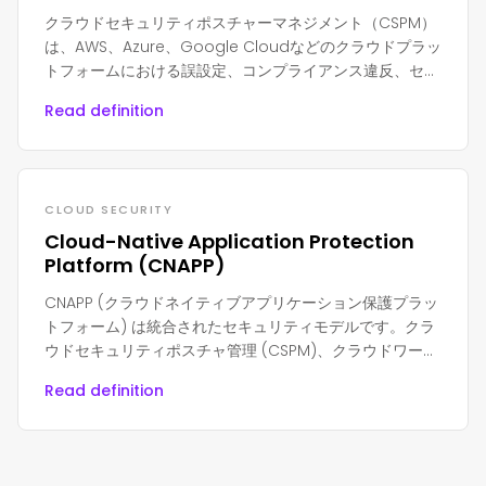
クラウドセキュリティポスチャーマネジメント（CSPM）
は、AWS、Azure、Google Cloudなどのクラウドプラッ
トフォームにおける誤設定、コンプライアンス違反、セキ
ュリティリスクを検出し修正するためにクラウド環境を継
Read definition
続的に監視するセキュリティ手法およびツールセットで
す。
CLOUD SECURITY
Cloud-Native Application Protection
Platform (CNAPP)
CNAPP (クラウドネイティブアプリケーション保護プラッ
トフォーム) は統合されたセキュリティモデルです。クラ
ウドセキュリティポスチャ管理 (CSPM)、クラウドワーク
ロード保護 (CWPP)、クラウドインフラストラクチャ権限
Read definition
管理 (CIEM)、およびアプリケーションセキュリティポス
チャ管理 (ASPM) を組み合わせています。