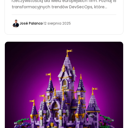
rzeczywistością dla wielu europejskich firm. Poznaj 15
transformacyjnych trendów DevSecOps, które
musisz znać, aby nie znaleźć się na liście naruszeń.
José Palanco
·
12 sierpnia 2025