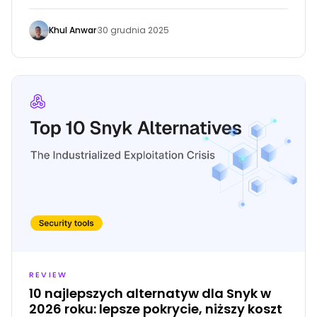
offline ochronę i pomogli wielu organizacjom
uniknąć ataków ransomware.
Khul Anwar
·
30 grudnia 2025
REVIEW
10 najlepszych alternatyw dla Snyk w
2026 roku: lepsze pokrycie, niższy koszt