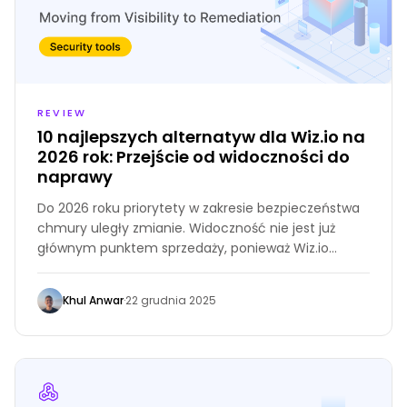
REVIEW
10 najlepszych alternatyw dla Wiz.io na
2026 rok: Przejście od widoczności do
naprawy
Do 2026 roku priorytety w zakresie bezpieczeństwa
chmury uległy zmianie. Widoczność nie jest już
głównym punktem sprzedaży, ponieważ Wiz.io
ustaliło standard na początku lat 20. XXI wieku.
Teraz głównym wyzwaniem jest nadążanie za
Khul Anwar
·
22 grudnia 2025
tempem zmian.