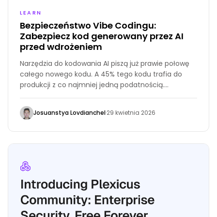
LEARN
Bezpieczeństwo Vibe Codingu:
Zabezpiecz kod generowany przez AI
przed wdrożeniem
Narzędzia do kodowania AI piszą już prawie połowę
całego nowego kodu. A 45% tego kodu trafia do
produkcji z co najmniej jedną podatnością.
Bezpieczeństwo vibe codingu to praktyka
zabezpieczania oprogramowania tworzonego przez
Josuanstya Lovdianchel
·
29 kwietnia 2026
AI — wykrywanie, priorytetyzacja i usuwanie
zagrożeń, zanim trafią one do produkcji.