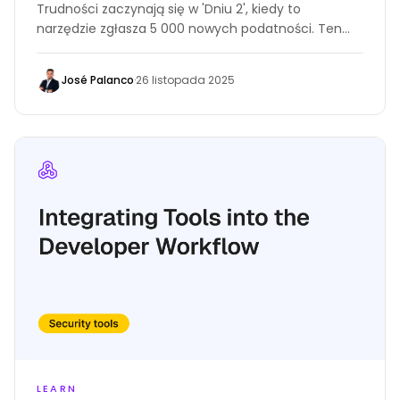
Trudności zaczynają się w 'Dniu 2', kiedy to
narzędzie zgłasza 5 000 nowych podatności. Ten
przewodnik koncentruje się na zarządzaniu
podatnościami: jak filtrować duplikaty alertów,
José Palanco
·
26 listopada 2025
zarządzać fałszywymi alarmami i śledzić metryki,
które rzeczywiście mierzą sukces. Dowiedz się, jak
przejść od 'znajdowania błędów' do 'usuwania ryzyk'
bez przytłaczania zespołu.
LEARN