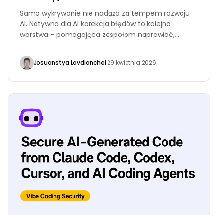
Samo wykrywanie nie nadąża za tempem rozwoju
AI. Natywna dla AI korekcja błędów to kolejna
warstwa – pomagająca zespołom naprawiać,
weryfikować i śledzić podatności w kodzie
generowanym przez AI na każdym etapie SDLC.
Josuanstya Lovdianchel
·
29 kwietnia 2026