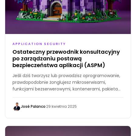
APPLICATION SECURITY
Ostateczny przewodnik konsultacyjny
po zarządzaniu postawą
bezpieczeństwa aplikacji (ASPM)
Jeśli dziś tworzysz lub prowadzisz oprogramowanie,
prawdopodobnie żonglujesz mikroserwisami,
funkcjami bezserwerowymi, kontenerami, pakietami
zewnętrznymi i lawiną pól wyboru zgodności. Każda
ruchoma część generuje własne ustalenia, pulpity i
José Palanco
·
29 kwietnia 2025
gniewne czerwone alerty. Wkrótce widoczność
ryzyka przypomina jazdę we mgle w San Francisco o
2 nad ranem — wiesz, że niebezpieczeństwo jest
tam, ale nie możesz go do końca dostrzec.