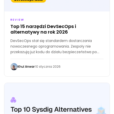
REVIEW
Top 15 narzędzi DevSecOps i
alternatywy na rok 2026
DevSecOps stał się standardem dostarczania
nowoczesnego oprogramowania. Zespoły nie
przekazują już kodu do działu bezpieczeństwa po
zakończeniu rozwoju. Do 2026 roku bezpieczeństwo
jest współdzieloną, zautomatyzowaną częścią
Khul Anwar
·
10 stycznia 2026
każdego etapu potoku. W tym przewodniku
zestawiamy najlepsze narzędzia DevSecOps do
wypróbowania w 2026 roku, opisując, co każde
narzędzie robi, jego zalety i wady oraz dokładnie
jakie starsze rozwiązanie zastępuje.