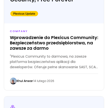
COMPANY
Wprowadzenie do Plexicus Community:
Bezpieczeństwo przedsiębiorstwa, na
zawsze za darmo
"Plexicus Community to darmowa, na zawsze
platforma bezpieczeństwa aplikacji dla
deweloperów. Oferuje pełne skanowanie SAST, SCA,
DAST, tajemnic i IaC, plus naprawy luk w
zabezpieczeniach wspierane przez AI, bez potrzeby
Khul Anwar
·
14 lutego 2026
użycia karty kredytowej."