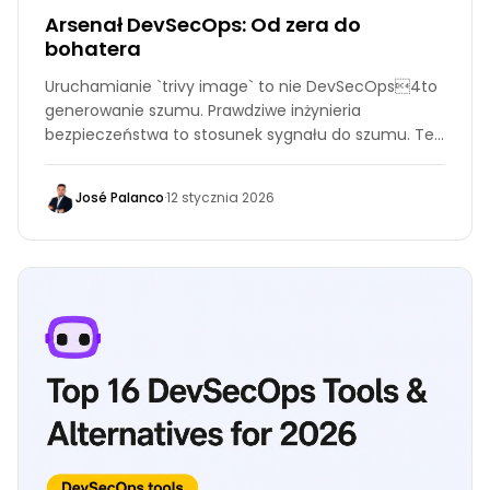
Arsenał DevSecOps: Od zera do
bohatera
Uruchamianie `trivy image` to nie DevSecOps4to
generowanie szumu. Prawdziwe inżynieria
bezpieczeństwa to stosunek sygnału do szumu. Ten
przewodnik oferuje konfiguracje produkcyjne dla 17
narzędzi branżowych, które zatrzymują podatności
José Palanco
·
12 stycznia 2026
bez zatrzymywania biznesu, zorganizowane w
trzech fazach: przed zatwierdzeniem, bramki CI i
skanowanie w czasie rzeczywistym.