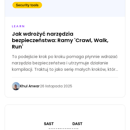
LEARN
Jak wdrożyć narzędzia
bezpieczeństwa: Ramy 'Crawl, Walk,
Run'
To podejście krok po kroku pomaga płynnie wdrażać
narzędzia bezpieczeństwa i utrzymuje działanie
kompilacji. Traktuj to jako serię małych kroków, które
zabezpieczają Twoje dostawy, zapewniając bardziej
niezawodny i bezpieczny proces rozwoju.
Khul Anwar
·
26 listopada 2025