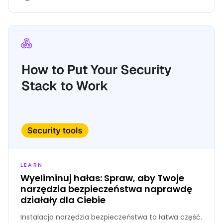
natychmiastowej uwagi. Mają ponad 1000 kont w
chmurze rozproszonych wśród różnych dostawców,
z których każde przyczynia się do fali alertów. Wiele
z tych alertów jednak nie dotyczy zasobów
wystawionych na internet, co pozostawia zespół
sfrustrowany i przytłoczony skalą i pozorną pilnością
całej sytuacji. Bezpieczeństwo chmury jest
skomplikowane.
LEARN
Wyeliminuj hałas: Spraw, aby Twoje
narzędzia bezpieczeństwa naprawdę
działały dla Ciebie
Instalacja narzędzia bezpieczeństwa to łatwa część.