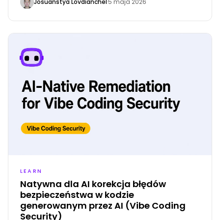
Josuanstya Lovdianchel
·
5 maja 2026
zarządzaniu dla zespołów wdrażających Codex,
Claude Code, Cursor, Windsurf i innych agentów
kodowania AI.
LEARN
Natywna dla AI korekcja błędów
bezpieczeństwa w kodzie
generowanym przez AI (Vibe Coding
Security)