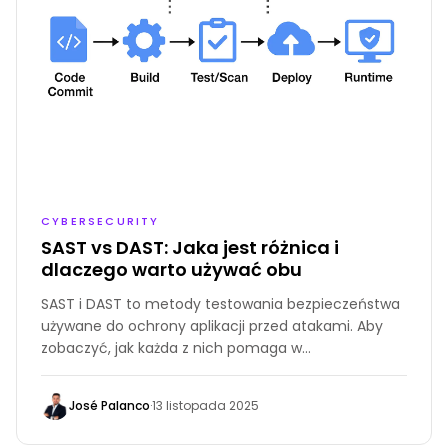
CYBERSECURITY
SAST vs DAST: Jaka jest różnica i
dlaczego warto używać obu
SAST i DAST to metody testowania bezpieczeństwa
używane do ochrony aplikacji przed atakami. Aby
zobaczyć, jak każda z nich pomaga w
bezpieczeństwie aplikacji, przyjrzyjmy się ich
różnicom i miejscu w Twoim przepływie pracy.
José Palanco
·
13 listopada 2025