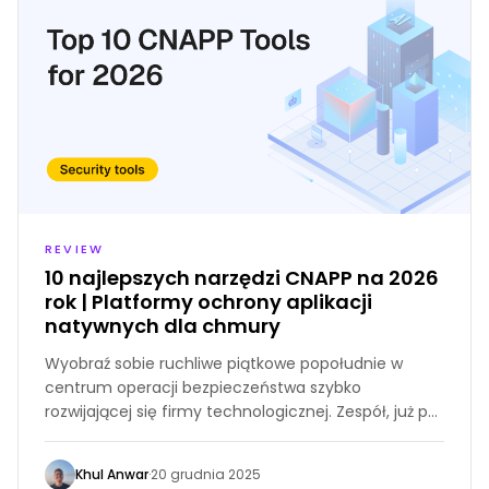
REVIEW
10 najlepszych narzędzi CNAPP na 2026
rok | Platformy ochrony aplikacji
natywnych dla chmury
Wyobraź sobie ruchliwe piątkowe popołudnie w
centrum operacji bezpieczeństwa szybko
rozwijającej się firmy technologicznej. Zespół, już po
uszy w alertach, otrzymuje powiadomienie za
powiadomieniem, a ich ekrany migają z
Khul Anwar
·
20 grudnia 2025
'krytycznymi' problemami, które wymagają