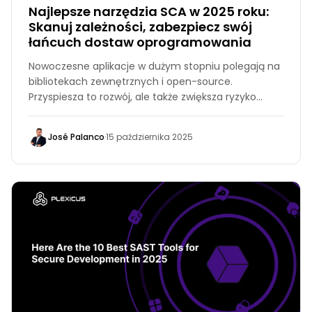
Najlepsze narzędzia SCA w 2025 roku:
Skanuj zależności, zabezpiecz swój
łańcuch dostaw oprogramowania
Nowoczesne aplikacje w dużym stopniu polegają na
bibliotekach zewnętrznych i open-source.
Przyspiesza to rozwój, ale także zwiększa ryzyko
ataków. Każda zależność może wprowadzać
problemy, takie jak niezałatane luki w
José Palanco
·
15 października 2025
zabezpieczeniach, ryzykowne licencje czy
przestarzałe pakiety. Narzędzia do analizy składu
oprogramowania (SCA) pomagają rozwiązać te
problemy.