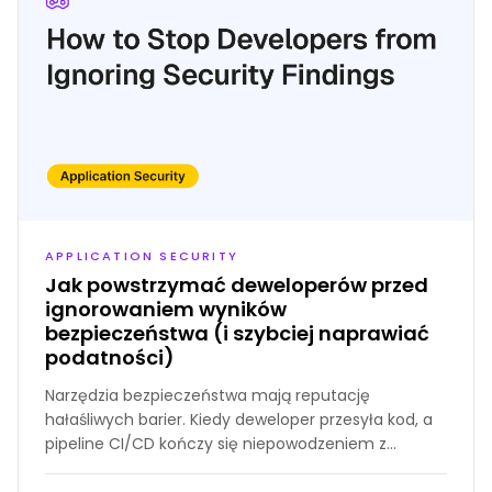
APPLICATION SECURITY
Jak powstrzymać deweloperów przed
ignorowaniem wyników
bezpieczeństwa (i szybciej naprawiać
podatności)
Narzędzia bezpieczeństwa mają reputację
hałaśliwych barier. Kiedy deweloper przesyła kod, a
pipeline CI/CD kończy się niepowodzeniem z
dołączonym 500-stronicowym raportem PDF, ich
naturalną reakcją nie jest naprawa problemów. Jest