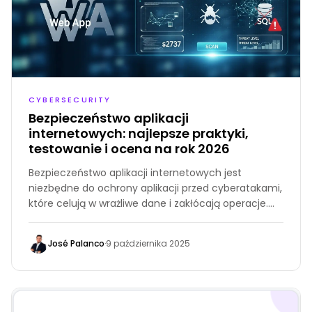
CYBERSECURITY
Bezpieczeństwo aplikacji
internetowych: najlepsze praktyki,
testowanie i ocena na rok 2026
Bezpieczeństwo aplikacji internetowych jest
niezbędne do ochrony aplikacji przed cyberatakami,
które celują w wrażliwe dane i zakłócają operacje.
Ten przewodnik obejmuje znaczenie
bezpieczeństwa aplikacji internetowych,
José Palanco
·
9 października 2025
powszechne podatności, najlepsze praktyki i
metody testowania, pomagając zabezpieczyć
aplikację, zapewnić zgodność i utrzymać zaufanie
użytkowników