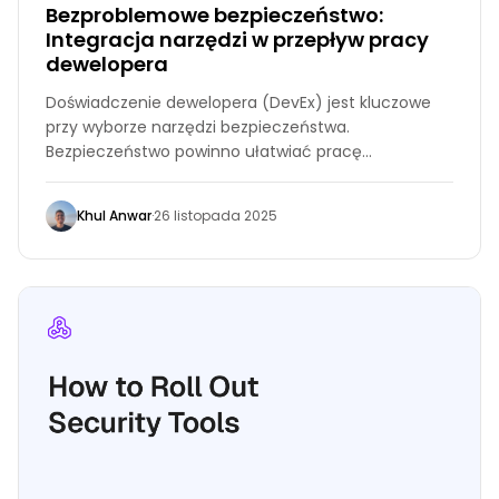
Bezproblemowe bezpieczeństwo:
Integracja narzędzi w przepływ pracy
dewelopera
Doświadczenie dewelopera (DevEx) jest kluczowe
przy wyborze narzędzi bezpieczeństwa.
Bezpieczeństwo powinno ułatwiać pracę
dewelopera, a nie ją utrudniać. Jeśli deweloperzy
muszą opuszczać swoje środowisko kodowania lub
Khul Anwar
·
26 listopada 2025
korzystać z innego panelu do znajdowania
problemów, spowalnia to ich pracę i zmniejsza
prawdopodobieństwo korzystania z narzędzi.