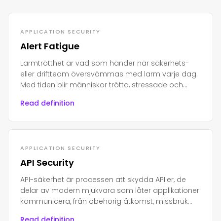
APPLICATION SECURITY
Alert Fatigue
Larmtrötthet är vad som händer när säkerhets-
eller driftteam översvämmas med larm varje dag.
Med tiden blir människor trötta, stressade och
börjar ignorera dem.
Read definition
APPLICATION SECURITY
API Security
API-säkerhet är processen att skydda API:er, de
delar av modern mjukvara som låter applikationer
kommunicera, från obehörig åtkomst, missbruk
eller attacker.
Read definition