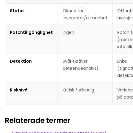
Status
Okänd för
Offentl
leverantör/allmänhet
avslöja
Patchtillgänglighet
Ingen
Patch f
(men k
inte ti
Detektion
Svår (kräver
Enkel
beteendeanalys)
(signat
detekti
Risknivå
Kritisk / Allvarlig
Variabe
på pat
Relaterade termer