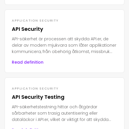
APPLICATION SECURITY
API Security
API-säkerhet är processen att skydda API:er, de
delar av modern mjukvara som låter applikationer
kommunicera, från obehörig åtkomst, missbruk
eller attacker.
Read definition
APPLICATION SECURITY
API Security Testing
API-säkerhetstestning hittar och åtgärdar
sårbarheter som trasig autentisering eller
dataläckor i API:er, vilket är viktigt för att skydda
moderna appar och känslig data.