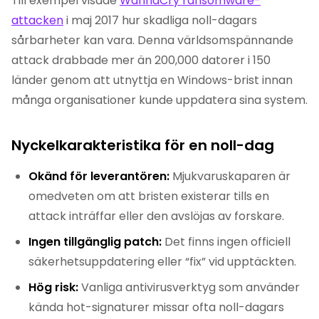
Till exempel visade
WannaCry ransomware-
attacken
i maj 2017 hur skadliga noll-dagars
sårbarheter kan vara. Denna världsomspännande
attack drabbade mer än 200,000 datorer i 150
länder genom att utnyttja en Windows-brist innan
många organisationer kunde uppdatera sina system.
Nyckelkarakteristika för en noll-dag
Okänd för leverantören:
Mjukvaruskaparen är
omedveten om att bristen existerar tills en
attack inträffar eller den avslöjas av forskare.
Ingen tillgänglig patch:
Det finns ingen officiell
säkerhetsuppdatering eller “fix” vid upptäckten.
Hög risk:
Vanliga antivirusverktyg som använder
kända hot-signaturer missar ofta noll-dagars