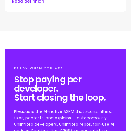
Read definition
READY WHEN YOU ARE
Stop paying per
developer.
Start closing the loop.
Plexicus is the AI-native ASPM that scans, filters,
fixes, pentests, and explains — autonomously.
Unlimited developers, unlimited repos, fair-use AI
actions. Real free tier, €269/mo annual when