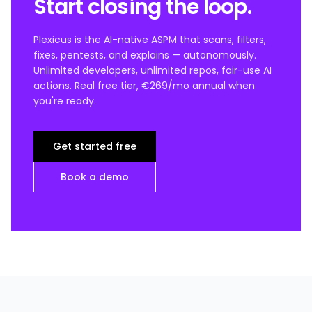
Start closing the loop.
Plexicus is the AI-native ASPM that scans, filters,
fixes, pentests, and explains — autonomously.
Unlimited developers, unlimited repos, fair-use AI
actions. Real free tier, €269/mo annual when
you're ready.
Get started free
Book a demo