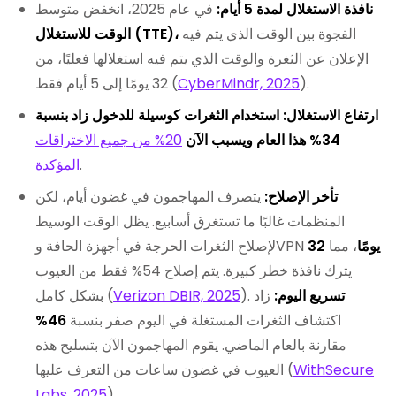
نافذة الاستغلال لمدة 5 أيام:
في عام 2025، انخفض متوسط
الفجوة بين الوقت الذي يتم فيه
الوقت للاستغلال (TTE)،
الإعلان عن الثغرة والوقت الذي يتم فيه استغلالها فعليًا، من
).
CyberMindr, 2025
32 يومًا إلى 5 أيام فقط (
ارتفاع الاستغلال: استخدام الثغرات كوسيلة للدخول زاد بنسبة
34% هذا العام ويسبب الآن
20% من جميع الاختراقات
.
المؤكدة
تأخر الإصلاح:
يتصرف المهاجمون في غضون أيام، لكن
المنظمات غالبًا ما تستغرق أسابيع. يظل الوقت الوسيط
32 يومًا
، مما
لإصلاح الثغرات الحرجة في أجهزة الحافة وVPN
يترك نافذة خطر كبيرة. يتم إصلاح 54% فقط من العيوب
تسريع اليوم:
زاد
).
Verizon DBIR, 2025
بشكل كامل (
اكتشاف الثغرات المستغلة في اليوم صفر بنسبة
46%
مقارنة بالعام الماضي. يقوم المهاجمون الآن بتسليح هذه
WithSecure
العيوب في غضون ساعات من التعرف عليها (
Labs, 2025
).