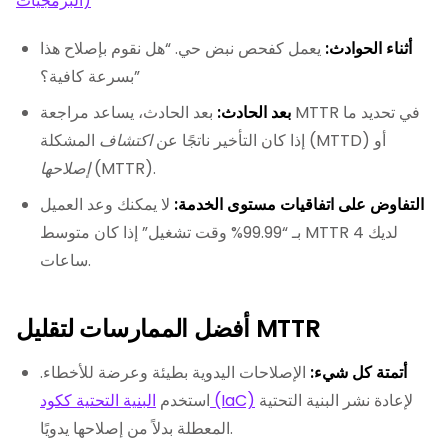
البرمجيات)
أثناء الحوادث:
يعمل كفحص نبض حي. “هل نقوم بإصلاح هذا
بسرعة كافية؟”
بعد الحادث:
بعد الحادث، يساعد مراجعة MTTR في تحديد ما
المشكلة (MTTD) أو
إذا كان التأخير ناتجًا عن
اكتشاف
(MTTR).
إصلاحها
التفاوض على اتفاقيات مستوى الخدمة:
لا يمكنك وعد العميل
بـ “99.99% وقت تشغيل” إذا كان متوسط MTTR لديك 4
ساعات.
أفضل الممارسات لتقليل MTTR
أتمتة كل شيء:
الإصلاحات اليدوية بطيئة وعرضة للأخطاء.
لإعادة نشر البنية التحتية
البنية التحتية ككود (IaC)
استخدم
المعطلة بدلاً من إصلاحها يدويًا.