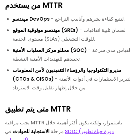
من يستخدم MTTR
- لتتبع كفاءة نشرهم وأنابيب التراجع.
مهندسو DevOps
- لضمان تلبية اتفاقيات
مهندسو موثوقية الموقع (SREs)
مستوى الخدمة (SLAs) للوقت التشغيلي.
- لقياس مدى سرعة
محللو مركز العمليات الأمنية (SOC)
تحييدهم للتهديدات الأمنية النشطة.
مديرو التكنولوجيا والرؤساء التنفيذيون لأمن المعلومات
- لتبرير الاستثمارات في أدوات الأتمتة
(CTOs & CISOs)
من خلال إظهار تقليل وقت الاسترداد.
متى يتم تطبيق MTTR
يجب مراقبة MTTR باستمرار، ولكنه يكون أكثر أهمية خلال
SDLC (دورة حياة تطوير
في
مرحلة
الاستجابة للحوادث