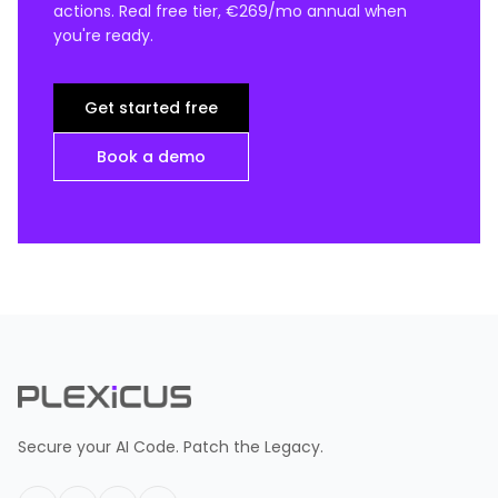
actions. Real free tier, €269/mo annual when
you're ready.
Get started free
Book a demo
Secure your AI Code. Patch the Legacy.