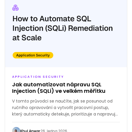
APPLICATION SECURITY
Jak automatizovat nápravu SQL
Injection (SQLi) ve velkém měřítku
V tomto průvodci se naučíte, jak se posunout od
ručního opravování a vytvořit pracovní postup,
který automaticky detekuje, prioritizuje a napravuje
zranitelnosti SQLi pomocí automatizace řízené AI.
Khul Anwar
·
26. ledna 2026