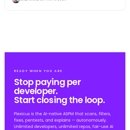
READY WHEN YOU ARE
Stop paying per
developer.
Start closing the loop.
Plexicus is the AI-native ASPM that scans, filters,
fixes, pentests, and explains — autonomously.
Unlimited developers, unlimited repos, fair-use AI