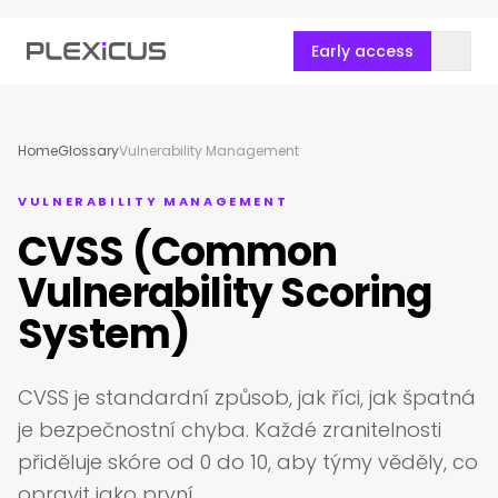
Early access
Home
Glossary
Vulnerability Management
VULNERABILITY MANAGEMENT
CVSS (Common
Vulnerability Scoring
System)
CVSS je standardní způsob, jak říci, jak špatná
je bezpečnostní chyba. Každé zranitelnosti
přiděluje skóre od 0 do 10, aby týmy věděly, co
opravit jako první.