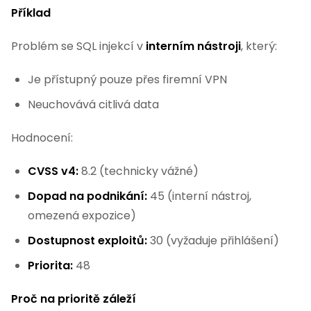
Příklad
Problém se SQL injekcí v
interním nástroji
, který:
Je přístupný pouze přes firemní VPN
Neuchovává citlivá data
Hodnocení:
CVSS v4:
8.2 (technicky vážné)
Dopad na podnikání:
45 (interní nástroj,
omezená expozice)
Dostupnost exploitů:
30 (vyžaduje přihlášení)
Priorita:
48
Proč na prioritě záleží