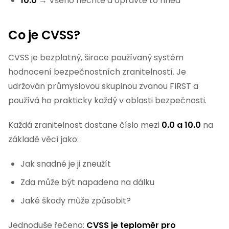
10.0
→ Všeho nechte a opravte to hned
Co je CVSS?
CVSS je bezplatný, široce používaný systém
hodnocení bezpečnostních zranitelností. Je
udržován průmyslovou skupinou zvanou FIRST a
používá ho prakticky každý v oblasti bezpečnosti.
Každá zranitelnost dostane číslo mezi
0.0 a 10.0
na
základě věcí jako:
Jak snadné je ji zneužít
Zda může být napadena na dálku
Jaké škody může způsobit?
Jednoduše řečeno:
CVSS je teploměr pro