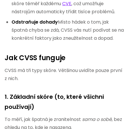
skóre téměř každému
CVE
, což umožňuje
nástrojům automaticky třídit tisíce problémů.
Odstraňuje dohady
Místo hádek o tom, jak
špatná chyba se zdá, CVSS vás nutí podívat se na
konkrétní faktory jako zneužitelnost a dopad.
Jak CVSS funguje
CVSS má tři typy skóre. Většinou uvidíte pouze první
z nich.
1. Základní skóre (to, které všichni
používají)
To měří, jak špatná je zranitelnost
sama o sobě
, bez
ohledu na to, kde je nasazena.