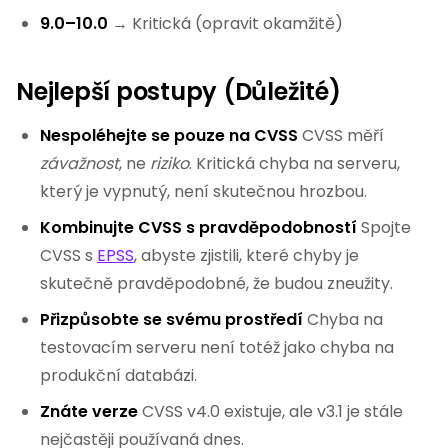
9.0–10.0
→ Kritická (opravit okamžitě)
Nejlepší postupy (Důležité)
Nespoléhejte se pouze na CVSS
CVSS měří
závažnost
, ne
riziko
. Kritická chyba na serveru,
který je vypnutý, není skutečnou hrozbou.
Kombinujte CVSS s pravděpodobností
Spojte
CVSS s
EPSS
, abyste zjistili, které chyby je
skutečně pravděpodobné, že budou zneužity.
Přizpůsobte se svému prostředí
Chyba na
testovacím serveru není totéž jako chyba na
produkční databázi.
Znáte verze
CVSS v4.0 existuje, ale v3.1 je stále
nejčastěji používaná dnes.