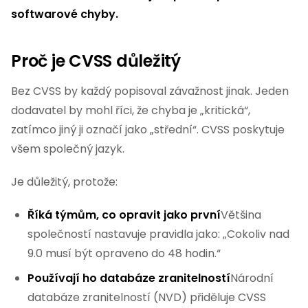
softwarové chyby.
Proč je CVSS důležitý
Bez CVSS by každý popisoval závažnost jinak. Jeden
dodavatel by mohl říci, že chyba je „kritická“,
zatímco jiný ji označí jako „střední“. CVSS poskytuje
všem společný jazyk.
Je důležitý, protože:
Říká týmům, co opravit jako první
Většina
společností nastavuje pravidla jako: „Cokoliv nad
9.0 musí být opraveno do 48 hodin.“
Používají ho databáze zranitelností
Národní
databáze zranitelností (NVD) přiděluje CVSS