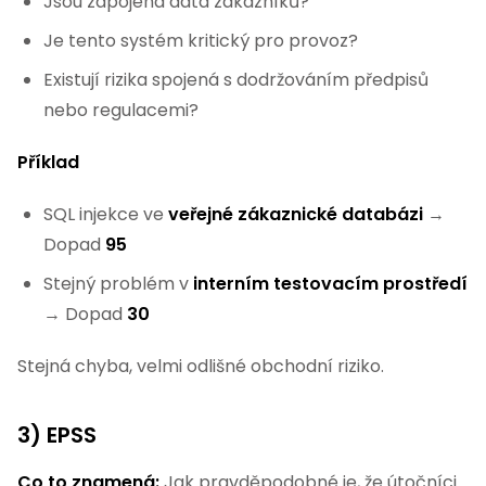
Jsou zapojena data zákazníků?
Je tento systém kritický pro provoz?
Existují rizika spojená s dodržováním předpisů
nebo regulacemi?
Příklad
SQL injekce ve
veřejné zákaznické databázi
→
Dopad
95
Stejný problém v
interním testovacím prostředí
→ Dopad
30
Stejná chyba, velmi odlišné obchodní riziko.
3) EPSS
Co to znamená:
Jak pravděpodobné je, že útočníci