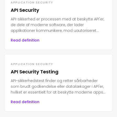
APPLICATION SECURITY
API Security
API-sikkerhed er processen med at beskytte API'er,
de dele af moderne software, der lader
applikationer kommunikere, mod uautoriseret
adgang, misbrug eller angreb.
Read definition
APPLICATION SECURITY
API Security Testing
API-sikkerhedstest finder og retter sårbarheder
som brudt godkendelse eller datalækager i API'er,
hvilket er essentielt for at beskytte moderne apps
og følsomme data.
Read definition