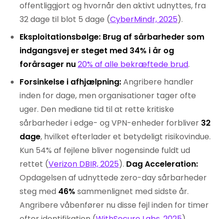
offentliggjort og hvornår den aktivt udnyttes, fra
32 dage til blot 5 dage (
CyberMindr, 2025
).
Eksploitationsbølge: Brug af sårbarheder som
indgangsvej er steget med 34% i år og
forårsager nu
20% af alle bekræftede brud
.
Forsinkelse i afhjælpning:
Angribere handler
inden for dage, men organisationer tager ofte
uger. Den mediane tid til at rette kritiske
sårbarheder i edge- og VPN-enheder forbliver
32
dage
, hvilket efterlader et betydeligt risikovindue.
Kun 54% af fejlene bliver nogensinde fuldt ud
rettet (
Verizon DBIR, 2025
).
Dag Acceleration:
Opdagelsen af udnyttede zero-day sårbarheder
steg med
46%
sammenlignet med sidste år.
Angribere våbenfører nu disse fejl inden for timer
efter identifikation (
WithSecure Labs, 2025
).