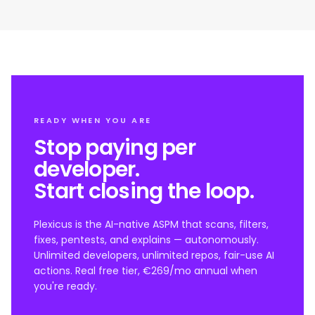
READY WHEN YOU ARE
Stop paying per
developer.
Start closing the loop.
Plexicus is the AI-native ASPM that scans, filters,
fixes, pentests, and explains — autonomously.
Unlimited developers, unlimited repos, fair-use AI
actions. Real free tier, €269/mo annual when
you're ready.