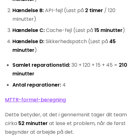
Hændelse B:
API-fejl (Løst på
2 timer
/ 120
minutter)
Hændelse C:
Cache-fejl (Løst på
15 minutter
)
Hændelse D:
Sikkerhedspatch (Løst på
45
minutter
)
Samlet reparationstid:
30 + 120 + 15 + 45 =
210
minutter
Antal reparationer:
4
MTTR-formel-beregning
Dette betyder, at det i gennemsnit tager dit team
cirka
52 minutter
at løse et problem, når de først
begynder at arbejde på det.