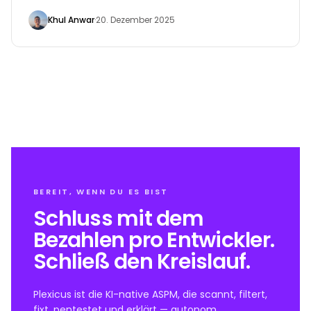
Team, bereits tief in Warnmeldungen vertieft,
Khul Anwar
·
20. Dezember 2025
erhält Benachrichtigung um Benachrichtigung, ihre
Bildschirme blinken mit 'kritischen' Problemen, die
sofortige Aufmerksamkeit erfordern. Sie haben über
1.000 Cloud-Konten, die sich über verschiedene
Anbieter erstrecken, und jedes trägt zur Flut von
Warnmeldungen bei. Viele dieser Warnmeldungen
beziehen sich jedoch nicht einmal auf
internetexponierte Ressourcen, was das Team
frustriert und überwältigt von der Größe und der
scheinbaren Dringlichkeit des Ganzen zurücklässt.
Cloud-Sicherheit ist kompliziert.
BEREIT, WENN DU ES BIST
Schluss mit dem
Bezahlen pro Entwickler.
Schließ den Kreislauf.
Plexicus ist die KI-native ASPM, die scannt, filtert,
fixt, pentestet und erklärt — autonom.