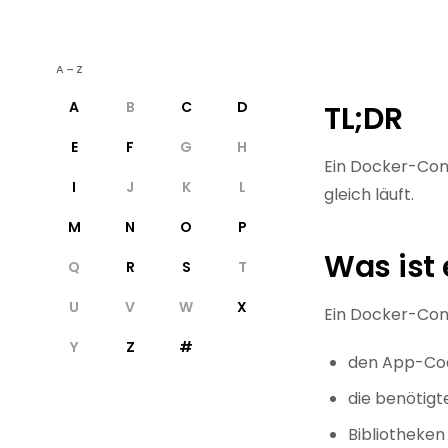
A–Z
A
B
C
D
TL;DR
E
F
G
H
Ein Docker-Cont
I
J
K
L
gleich läuft.
M
N
O
P
Was ist
Q
R
S
T
U
V
W
X
Ein Docker-Cont
Y
Z
#
den App-Co
die benötig
Bibliotheken