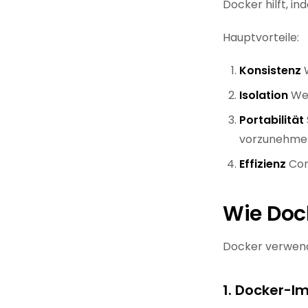
Docker hilft, in
Hauptvorteile:
Konsistenz
W
Isolation
Wen
Portabilität
vorzunehme
Effizienz
Con
Wie Doc
Docker verwen
1. Docker-I