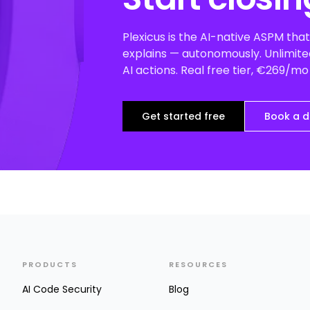
Plexicus is the AI-native ASPM that 
explains — autonomously. Unlimited
AI actions. Real free tier, €269/m
Get started free
Book a 
PRODUCTS
RESOURCES
AI Code Security
Blog