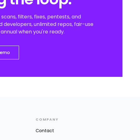
scans, filters, fixes, pentests, and
 developers, unlimited repos, fair-use
o annual when you're ready.
demo
COMPANY
Contact