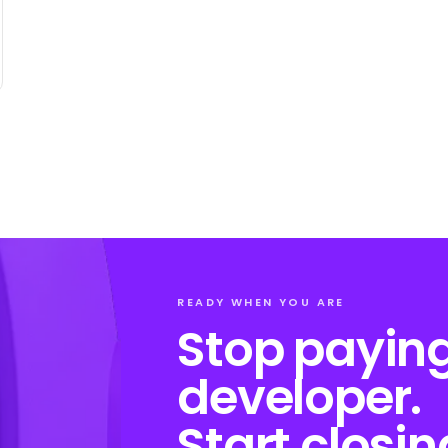
READY WHEN YOU ARE
Stop paying
developer.
Start closin