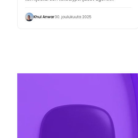
tarjoavat nopeaa, offline-suojausta ja ovat
auttaneet monia organisaatioita välttämään
Khul Anwar
·
30. joulukuuta 2025
kiristysohjelmahyökkäyksiä.