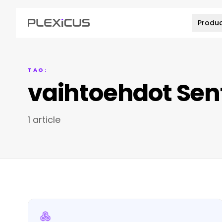
Produ
TAG:
vaihtoehdot Sen
1 article