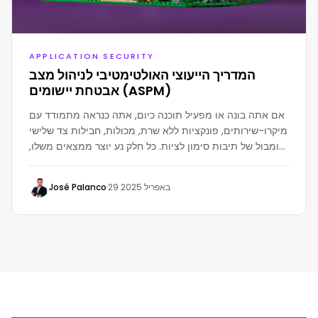
APPLICATION SECURITY
המדריך הייעוצי האולטימטיבי לניהול מצב
אבטחת יישומים (ASPM)
אם אתה בונה או מפעיל תוכנה כיום, אתה כנראה מתמודד עם
מיקרו-שירותים, פונקציות ללא שרת, מכולות, חבילות צד שלישי
ומבול של תיבות סימון לציות. כל חלק נע יוצר ממצאים משלו,
לוחות מחוונים והתראות אדומות זועמות. במהרה, נראות
הסיכון מרגישה כמו נהיגה בערפל של סן פרנסיסקו בשעה 2
29 באפריל 2025
·
José Palanco
בלילה - אתה יודע שהסכנה שם, אבל אתה לא ממש רואה
אותה.