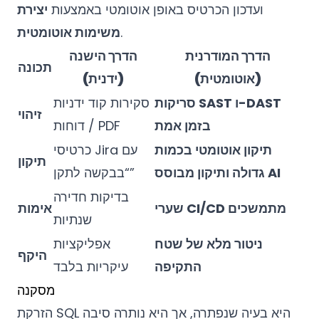
ועדכון הכרטיס באופן אוטומטי באמצעות
יצירת
.
משימות אוטומטית
הדרך המודרנית
הדרך הישנה
תכונה
(אוטומטית)
(ידנית)
סריקות SAST ו-DAST
סקירות קוד ידניות
זיהוי
בזמן אמת
/ דוחות PDF
תיקון אוטומטי בכמות
כרטיסי Jira עם
תיקון
גדולה ותיקון מבוסס AI
“בבקשה לתקן”
בדיקות חדירה
שערי CI/CD מתמשכים
אימות
שנתיות
ניטור מלא של שטח
אפליקציות
היקף
התקיפה
עיקריות בלבד
מסקנה
הזרקת SQL היא בעיה שנפתרה, אך היא נותרה סיבה