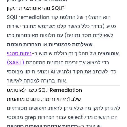
מהי אוטומציית תיקון SQLi?
SQLi remediation הוא התהליך של החלפת קוד
פגיע (בדרך כלל כאשר קלט משתמש מחובר ישירות
לשאילתת מסד נתונים) עם חלופות מאובטחות כמו
.
שאילתות פרמטריות
או
הצהרות מוכנות
אוטומציה
של תהליך זה כוללת שימוש ב-
ניתוח סטטי
כדי למצוא את זרימת הנתונים המזוהמת
(SAST)
ומנועי תיקון מבוססי AI כדי לשכתב את הקוד ולהגיש
אותו בחזרה למפתח לאישור.
כיצד לאוטומט SQLi Remediation
שלב 1: זיהוי זרימות נתונים מזוהמות
לא ניתן לתקן מה שלא ניתן לראות. חיפושים מסורתיים
מבוססי grep עבור הצהרות select הם רועשים מדי.
יש צורך ב-
בדיקות אבטחת יישומים סטטיות