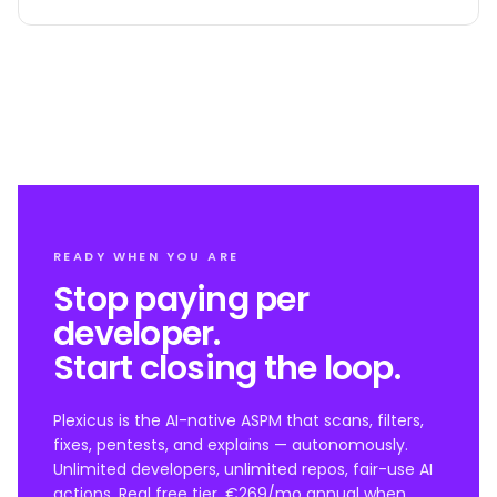
אותה.
READY WHEN YOU ARE
Stop paying per
developer.
Start closing the loop.
Plexicus is the AI-native ASPM that scans, filters,
fixes, pentests, and explains — autonomously.
Unlimited developers, unlimited repos, fair-use AI
actions. Real free tier, €269/mo annual when