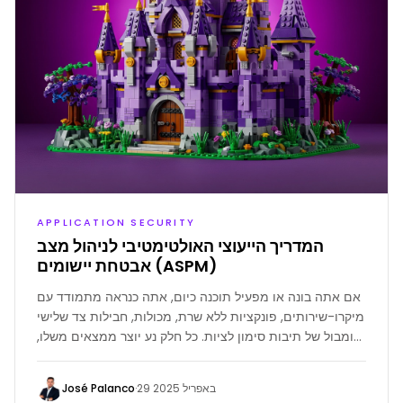
APPLICATION SECURITY
המדריך הייעוצי האולטימטיבי לניהול מצב
אבטחת יישומים (ASPM)
אם אתה בונה או מפעיל תוכנה כיום, אתה כנראה מתמודד עם
מיקרו-שירותים, פונקציות ללא שרת, מכולות, חבילות צד שלישי
ומבול של תיבות סימון לציות. כל חלק נע יוצר ממצאים משלו,
לוחות מחוונים והתראות אדומות זועמות. במהרה, נראות
הסיכון מרגישה כמו נהיגה בערפל של סן פרנסיסקו בשעה 2
José Palanco
·
29 באפריל 2025
בלילה - אתה יודע שהסכנה שם, אבל אתה לא ממש רואה