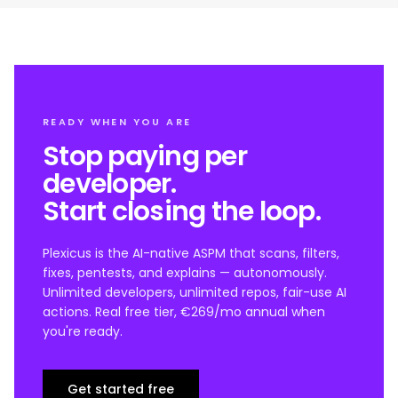
READY WHEN YOU ARE
Stop paying per
developer.
Start closing the loop.
Plexicus is the AI-native ASPM that scans, filters,
fixes, pentests, and explains — autonomously.
Unlimited developers, unlimited repos, fair-use AI
actions. Real free tier, €269/mo annual when
you're ready.
Get started free