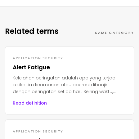
Related terms
SAME CATEGORY
APPLICATION SECURITY
Alert Fatigue
Kelelahan peringatan adalah apa yang terjadi
ketika tim keamanan atau operasi dibanjiri
dengan peringatan setiap hari. Seiring waktu,
orang menjadi lelah, stres, dan mulai
Read definition
mengabaikannya.
APPLICATION SECURITY