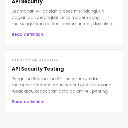
API Security
Keamanan API adalah proses melindungi API,
bagian dari perangkat lunak modern yang
memungkinkan aplikasi berkomunikasi, dari akses
tidak sah, penyalahgunaan, atau serangan.
Read definition
APPLICATION SECURITY
API Security Testing
Pengujian Keamanan API menemukan dan
memperbaiki kerentanan seperti otentikasi yang
rusak atau kebocoran data dalam API, penting
untuk melindungi aplikasi modern dan data
Read definition
sensitif.