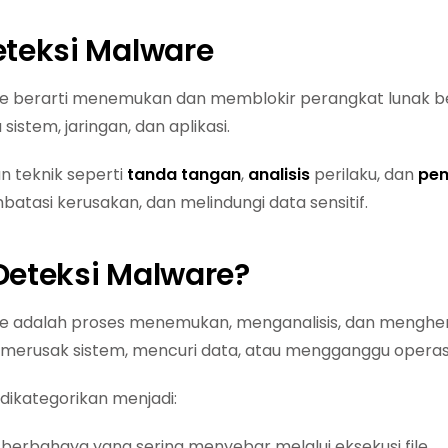
eteksi Malware
e berarti menemukan dan memblokir perangkat lunak be
sistem, jaringan, dan aplikasi.
n teknik seperti
tanda tangan
,
analisis
perilaku, dan
pem
batasi kerusakan, dan melindungi data sensitif.
 Deteksi Malware?
e adalah proses menemukan, menganalisis, dan menghe
merusak sistem, mencuri data, atau mengganggu operasi 
dikategorikan menjadi:
berbahaya yang sering menyebar melalui eksekusi file