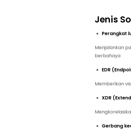
Jenis So
Perangkat l
Menjalankan pad
berbahaya
EDR (Endpoi
Memberikan visi
XDR (Extend
Mengkorelasikan
Gerbang ke