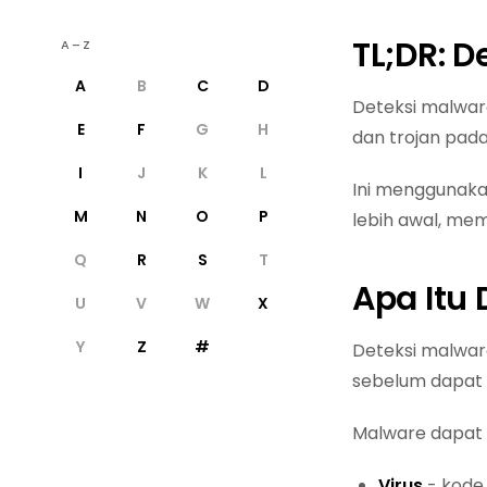
TL;DR: D
A–Z
A
B
C
D
Deteksi malwar
E
F
G
H
dan trojan pada 
I
J
K
L
Ini menggunaka
M
N
O
P
lebih awal, mem
Q
R
S
T
Apa Itu
U
V
W
X
Y
Z
#
Deteksi malwar
sebelum dapat 
Malware dapat 
Virus
- kode 