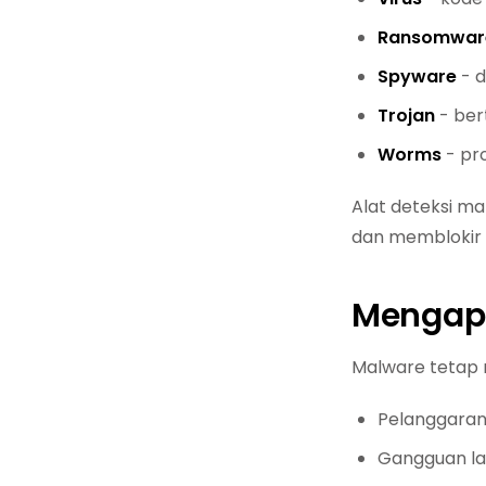
Ransomwar
Spyware
- d
Trojan
- ber
Worms
- pro
Alat deteksi ma
dan memblokir
Mengapa
Malware tetap 
Pelanggaran
Gangguan l