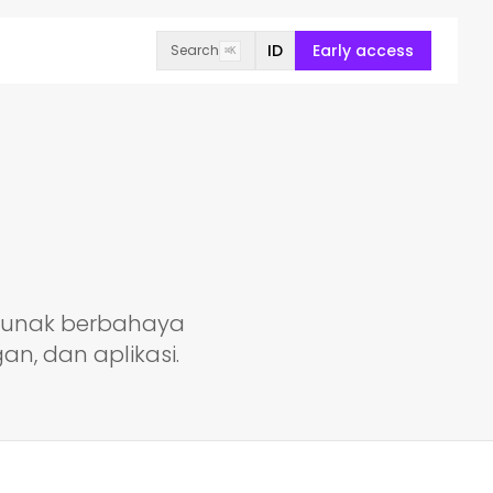
ID
Early access
Search
⌘K
 lunak berbahaya
an, dan aplikasi.