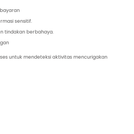
mbayaran
asi sensitif.
an tindakan berbahaya.
ngan
proses untuk mendeteksi aktivitas mencurigakan