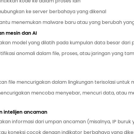
tikkan kode ke dalam proses lain
ubungkan ke server berbahaya yang dikenal
antu menemukan malware baru atau yang berubah yang t
n mesin dan AI
an model yang dilatih pada kumpulan data besar dari p
ifikasi anomali dalam file, proses, atau jaringan yang 
an file mencurigakan dalam lingkungan terisolasi untuk
 mencurigakan mencoba menyebar, mencuri data, atau me
n intelijen ancaman
an informasi dari umpan ancaman (misalnya, IP buruk yan
 atau koneksi cocok dengan indikator berbahaya yang dikenal