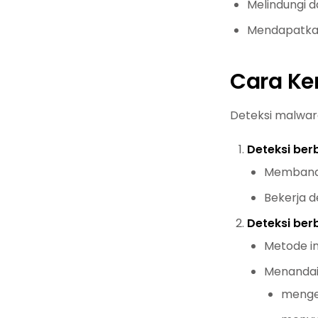
Melindungi da
Mendapatkan
Cara Ke
Deteksi malwa
Deteksi ber
Membandi
Bekerja d
Deteksi berb
Metode i
Menandai
mengen