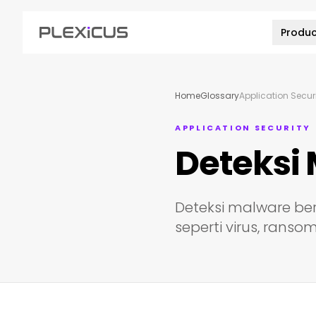
Produc
Home
Glossary
Application Secur
APPLICATION SECURITY
Deteksi
Deteksi malware b
seperti virus, ranso