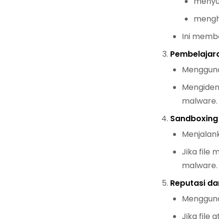
menyun
mengh
Ini memb
Pembelajara
Menggunak
Mengident
malware.
Sandboxing
Menjalank
Jika file
malware.
Reputasi da
Menggunak
Jika file