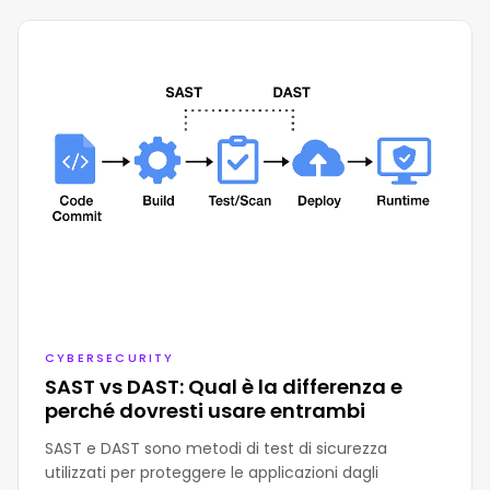
As a recognized cybersecurity expert, he has
been a speaker at various prestigious
conferences including OWASP, ROOTEDCON,
ROOTCON, MALCON, and FAQin. His
contributions to the cybersecurity field
include multiple CVE publications and the
development of various open source tools
such as nmap-scada, ProtocolDetector,
escan, pma, EKanalyzer, SCADA IDS, and
more.
CYBERSECURITY
SAST vs DAST: Qual è la differenza e
perché dovresti usare entrambi
SAST e DAST sono metodi di test di sicurezza
utilizzati per proteggere le applicazioni dagli