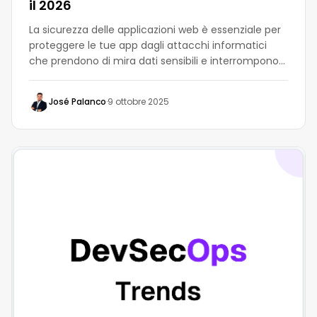
il 2026
La sicurezza delle applicazioni web è essenziale per
proteggere le tue app dagli attacchi informatici
che prendono di mira dati sensibili e interrompono
le operazioni. Questa guida copre l'importanza della
sicurezza delle app web, le vulnerabilità comuni, le
José Palanco
·
9 ottobre 2025
migliori pratiche e i metodi di test, aiutandoti a
proteggere la tua applicazione, garantire la
conformità e mantenere la fiducia degli utenti