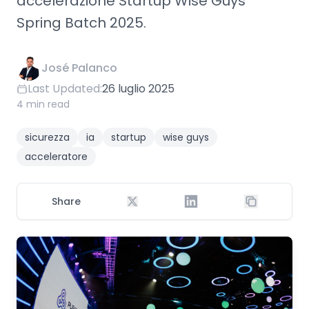
accelerazione Startup Wise Guys
Spring Batch 2025.
José Palanco
Last Updated:
26 luglio 2025
4 min read
sicurezza
ia
startup
wise guys
acceleratore
Share