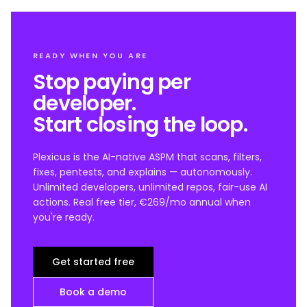
READY WHEN YOU ARE
Stop paying per
developer.
Start closing the loop.
Plexicus is the AI-native ASPM that scans, filters,
fixes, pentests, and explains — autonomously.
Unlimited developers, unlimited repos, fair-use AI
actions. Real free tier, €269/mo annual when
you're ready.
Get started free
Book a demo