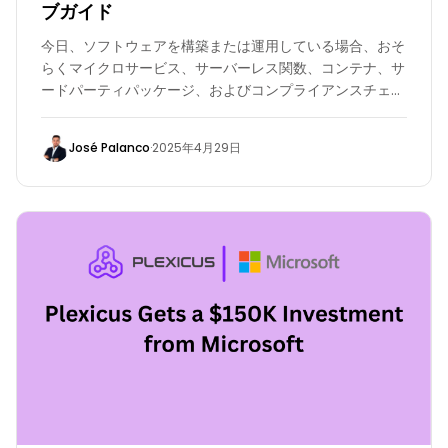
ブガイド
今日、ソフトウェアを構築または運用している場合、おそ
らくマイクロサービス、サーバーレス関数、コンテナ、サ
ードパーティパッケージ、およびコンプライアンスチェッ
クボックスの雪崩を処理していることでしょう。それぞれ
の動く部分が独自の発見、ダッシュボード、そして赤い警
José Palanco
·
2025年4月29日
告を生み出します。やがて、リスクの可視性は午前2時の
サンフランシスコの霧の中を運転するような感覚になりま
す。危険がそこにあることはわかっているが、はっきりと
は見えないのです。