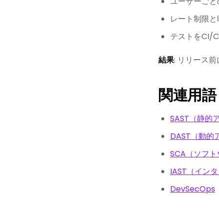
ユーザーごと
レート制限と
テストをCI
結果
: リリー
関連用語
SAST（静
DAST（動
SCA（ソフ
IAST（イ
DevSecOps