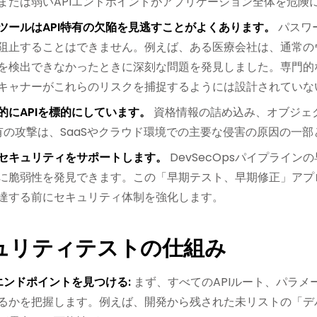
または弱いAPIエンドポイントがアプリケーション全体を危険
ツールはAPI特有の欠陥を見逃すことがよくあります。
パスワ
阻止することはできません。例えば、ある医療会社は、通常のウ
を検出できなかったときに深刻な問題を発見しました。専門的な
キャナーがこれらのリスクを捕捉するようには設計されていな
的にAPIを標的にしています。
資格情報の詰め込み、オブジェク
特有の攻撃は、SaaSやクラウド環境での主要な侵害の原因の一
セキュリティをサポートします。
DevSecOpsパイプライ
に脆弱性を発見できます。この「早期テスト、早期修正」アプ
達する前にセキュリティ体制を強化します。
キュリティテストの仕組み
エンドポイントを見つける:
まず、すべてのAPIルート、パラ
るかを把握します。例えば、開発から残された未リストの「デ