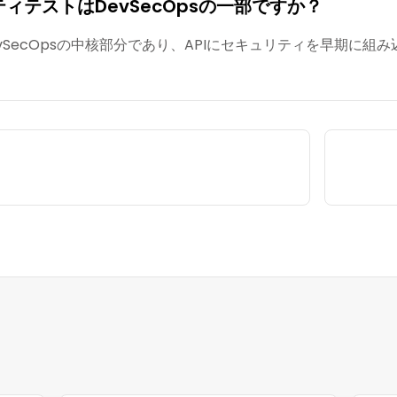
ティテストはDevSecOpsの一部ですか？
vSecOpsの中核部分であり、APIにセキュリティを早期に