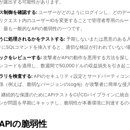
が露出する可能性があります。
ス制御を確認する:
ユーザーがどのようにログインし、どのデ
リクエスト内のユーザーIDを変更することで管理者専用のル
、最も一般的なAPIの脆弱性の一つです。
うに処理されるかをテストする:
予期しないまたは悪意のある
エリにSQLコマンドを挿入すると、適切な検証が行われていな
ックをレビューする:
攻撃者がAPIの動作を悪用する方法を探
ンコードを適用し、数週間で50,000ドルの収益損失を引き起
ラリを検査する:
APIのセキュリティ設定とサードパーティコン
係（例えば、脆弱なバージョンのLog4j）が攻撃者に簡単な
継続的な保護のためにAPIテストをCI/CDパイプラインに
ンが問題を早期にキャッチし、脆弱性が本番環境に到達するの
APIの脆弱性