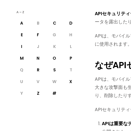
A–Z
APIセキュリテ
ータを露出した
A
B
C
D
E
F
G
H
APIは、モバイ
に使用されます。
I
J
K
L
M
N
O
P
なぜAP
Q
R
S
T
APIは、モバイ
U
V
W
X
大きな攻撃面も
Y
Z
#
り、削除したり
APIセキュリテ
APIは重要