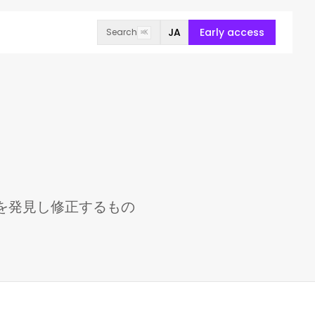
JA
Early access
Search
⌘K
性を発見し修正するもの