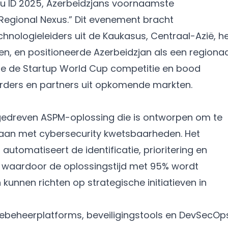
u ID 2025, Azerbeidzjans voornaamste
 Regional Nexus.” Dit evenement bracht
ologieleiders uit de Kaukasus, Centraal-Azië, h
, en positioneerde Azerbeidzjan als een regionaa
tte de Startup World Cup competitie en bood
rders en partners uit opkomende markten.
gedreven ASPM-oplossing die is ontworpen om te
aan met cybersecurity kwetsbaarheden. Het
 automatiseert de identificatie, prioritering en
, waardoor de oplossingstijd met 95% wordt
kunnen richten op strategische initiatieven in
ebeheerplatforms, beveiligingstools en DevSecOp