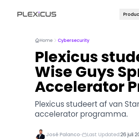
Produc
Home
Cybersecurity
Plexicus stud
Wise Guys Sp
Accelerator
Plexicus studeert af van St
accelerator programma.
José Palanco
•
Last Updated:
26 juli 