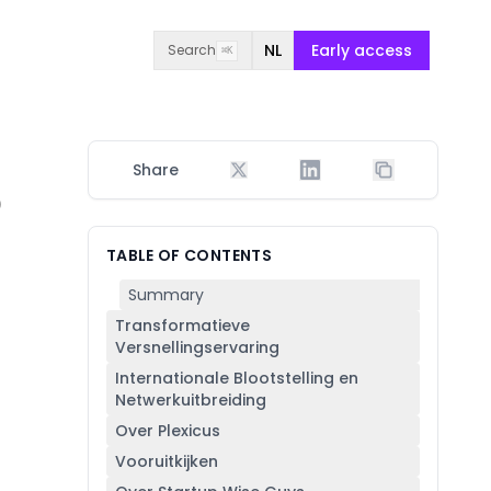
NL
Early access
Search
⌘K
Share
p
TABLE OF CONTENTS
Summary
Transformatieve
Versnellingservaring
Internationale Blootstelling en
Netwerkuitbreiding
Over Plexicus
Vooruitkijken