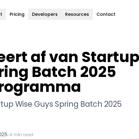
t
Pricing
Developers
Resources
Contact
eert af van Startu
ring Batch 2025
 Programma
artup Wise Guys Spring Batch 2025
2025
•
4 min read