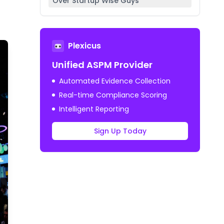
Over Startup Wise Guys
Plexicus
Unified ASPM Provider
Automated Evidence Collection
Real-time Compliance Scoring
Intelligent Reporting
Sign Up Today