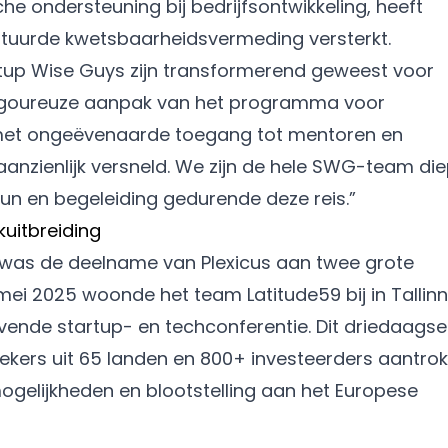
he ondersteuning bij bedrijfsontwikkeling, heeft
-gestuurde kwetsbaarheidsvermeding versterkt.
tup Wise Guys zijn transformerend geweest voor
e rigoureuze aanpak van het programma voor
 met ongeëvenaarde toegang tot mentoren en
 aanzienlijk versneld. We zijn de hele SWG-team di
n en begeleiding gedurende deze reis.”
kuitbreiding
as de deelname van Plexicus aan twee grote
ei 2025 woonde het team Latitude59 bij in Tallinn
ende startup- en techconferentie. Dit driedaagse
kers uit 65 landen en 800+ investeerders aantrok
mogelijkheden en blootstelling aan het Europese