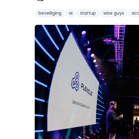
beveiliging
ai
startup
wise guys
acc