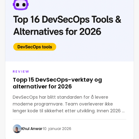
REVIEW
Topp 15 DevSecOps-verktøy og
alternativer for 2026
DevSecOps har blitt standarden for å levere
moderne programvare. Team overleverer ikke
lenger kode til sikkerhet etter utvikling. Innen 2026 er
sikkerhet en delt, automatisert del av hvert trinn i
rørledningen. I denne guiden samler vi de beste
Khul Anwar
·
10. januar 2026
DevSecOps-verktøyene å prøve i 2026, og dekker
hva hvert verktøy gjør, fordeler og ulemper, og