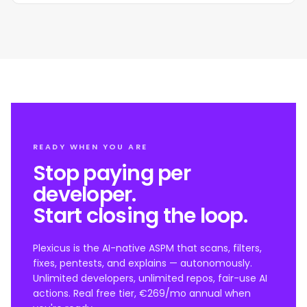
nøyaktig hvilken eldre løsning det erstatter.
READY WHEN YOU ARE
Stop paying per
developer.
Start closing the loop.
Plexicus is the AI-native ASPM that scans, filters,
fixes, pentests, and explains — autonomously.
Unlimited developers, unlimited repos, fair-use AI
actions. Real free tier, €269/mo annual when