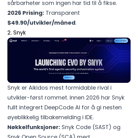
sårbarheter som ingen har tid til å fikse.
2026 Prising:
Transparent
$49.90/utvikler/måned
.
2. Snyk
Snyk er Aikidos mest formidable rival i
utvikler-først rommet. Innen 2026 har Snyk
fullt integrert DeepCode AI for å gi nesten
øyeblikkelig tilbakemelding i IDE.
Nøkkelfunksjoner:
Snyk Code (SAST) og
Snyk Open Source (SCA) med