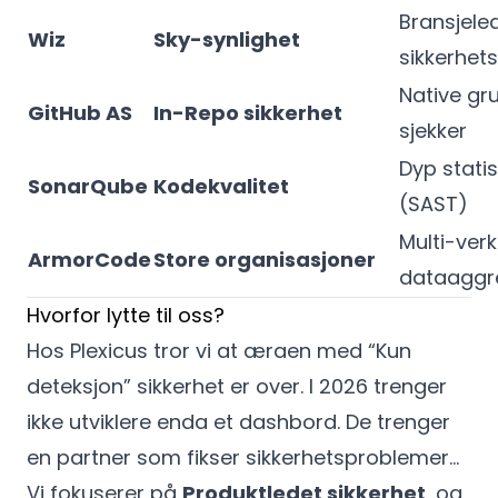
Bransjele
Wiz
Sky-synlighet
sikkerhet
Native gr
GitHub AS
In-Repo sikkerhet
sjekker
Dyp stati
SonarQube
Kodekvalitet
(SAST)
Multi-ver
ArmorCode
Store organisasjoner
dataaggr
Hvorfor lytte til oss?
Hos Plexicus tror vi at æraen med “Kun
deteksjon” sikkerhet er over. I 2026 trenger
ikke utviklere enda et dashbord. De trenger
en partner som fikser sikkerhetsproblemer…
Vi fokuserer på
Produktledet sikkerhet
, og