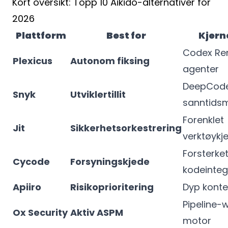
Kort oversikt: Topp 10 Aikido-alternativer for
2026
Plattform
Best for
Kjern
Codex Re
Plexicus
Autonom fiksing
agenter
DeepCode
Snyk
Utviklertillit
sanntids
Forenklet
Jit
Sikkerhetsorkestrering
verktøykj
Forsterke
Cycode
Forsyningskjede
kodeinteg
Apiiro
Risikoprioritering
Dyp konte
Pipeline-
Ox Security
Aktiv ASPM
motor