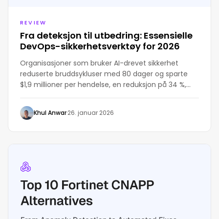
REVIEW
Fra deteksjon til utbedring: Essensielle
DevOps-sikkerhetsverktøy for 2026
Organisasjoner som bruker AI-drevet sikkerhet
reduserte bruddsykluser med 80 dager og sparte
$1,9 millioner per hendelse, en reduksjon på 34 %,
som understreker AIs økende betydning for forsvar
Khul Anwar
·
26. januar 2026