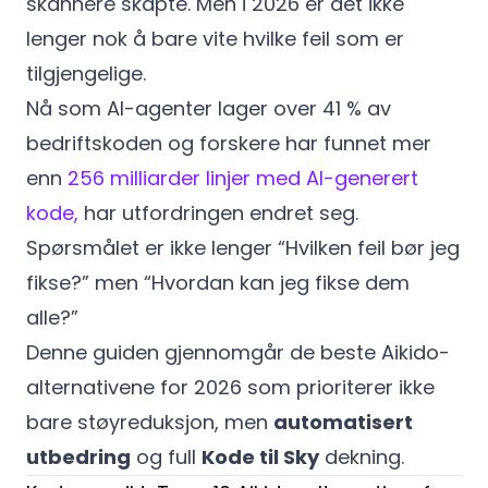
skannere skapte. Men i 2026 er det ikke
lenger nok å bare vite hvilke feil som er
tilgjengelige.
Nå som AI-agenter lager over 41 % av
bedriftskoden og forskere har funnet mer
enn
256 milliarder linjer med AI-generert
kode,
har utfordringen endret seg.
Spørsmålet er ikke lenger “Hvilken feil bør jeg
fikse?” men “Hvordan kan jeg fikse dem
alle?”
Denne guiden gjennomgår de beste Aikido-
alternativene for 2026 som prioriterer ikke
bare støyreduksjon, men
automatisert
utbedring
og full
Kode til Sky
dekning.