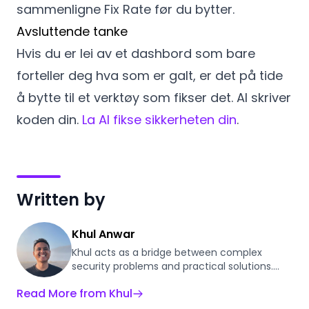
sammenligne Fix Rate før du bytter.
Avsluttende tanke
Hvis du er lei av et dashbord som bare
forteller deg hva som er galt, er det på tide
å bytte til et verktøy som fikser det. AI skriver
koden din.
La AI fikse sikkerheten din
.
Written by
Khul Anwar
Khul acts as a bridge between complex
security problems and practical solutions.
With a background in automating digital
Read More from Khul
workflows, he applies those same efficiency
principles to DevSecOps. At Plexicus, he