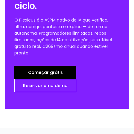
ciclo.
O Plexicus é o ASPM nativo de IA que verifica,
filtra, corrige, pentesta e explica — de forma
autónoma. Programadores ilimitados, repos
ilimitados, ações de IA de utilização justa. Nível
gratuito real, €269/mo anual quando estiver
pronto.
Começar grátis
Reservar uma demo