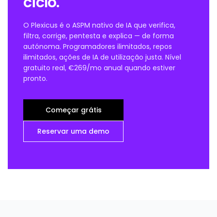
ciclo.
O Plexicus é o ASPM nativo de IA que verifica,
filtra, corrige, pentesta e explica — de forma
autónoma. Programadores ilimitados, repos
ilimitados, ações de IA de utilização justa. Nível
gratuito real, €269/mo anual quando estiver
pronto.
Começar grátis
Reservar uma demo