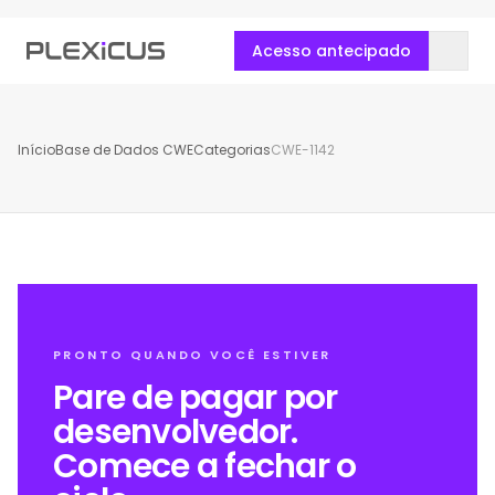
Acesso antecipado
Início
Base de Dados CWE
Categorias
CWE-1142
PRONTO QUANDO VOCÊ ESTIVER
Pare de pagar por
desenvolvedor.
Comece a fechar o