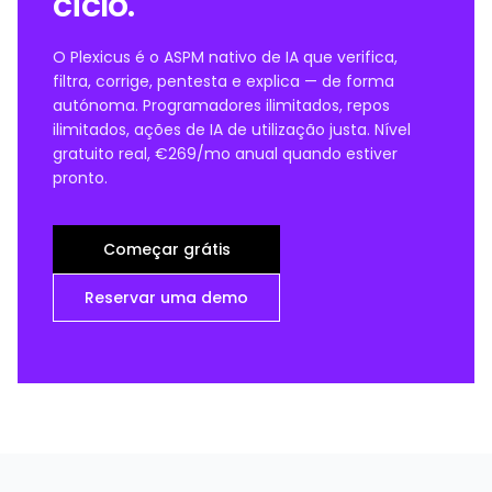
ciclo.
O Plexicus é o ASPM nativo de IA que verifica,
filtra, corrige, pentesta e explica — de forma
autónoma. Programadores ilimitados, repos
ilimitados, ações de IA de utilização justa. Nível
gratuito real, €269/mo anual quando estiver
pronto.
Começar grátis
Reservar uma demo