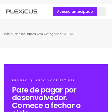
Acesso antecipado
Início
Base de Dados CWE
Categorias
CWE-1228
PRONTO QUANDO VOCÊ ESTIVER
Pare de pagar por
desenvolvedor.
Comece a fechar o