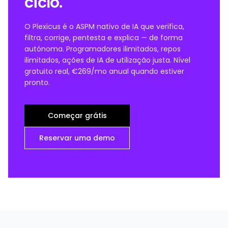
ciclo.
O Plexicus é o ASPM nativo de IA que verifica,
filtra, corrige, pentesta e explica — de forma
autónoma. Programadores ilimitados, repos
ilimitados, ações de IA de utilização justa. Nível
gratuito real, €269/mo anual quando estiver
pronto.
Começar grátis
Reservar uma demo