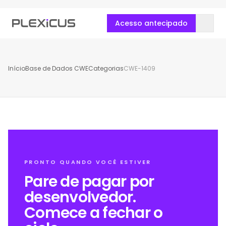
Acesso antecipado
Início
Base de Dados CWE
Categorias
CWE-1409
PRONTO QUANDO VOCÊ ESTIVER
Pare de pagar por
desenvolvedor.
Comece a fechar o