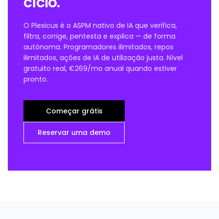
ciclo.
O Plexicus é o ASPM nativo de IA que verifica,
filtra, corrige, pentesta e explica — de forma
autónoma. Programadores ilimitados, repos
ilimitados, ações de IA de utilização justa. Nível
gratuito real, €269/mo anual quando estiver
pronto.
Começar grátis
Reservar uma demo