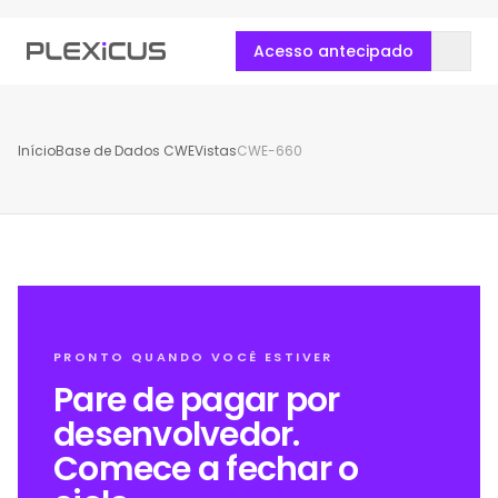
Acesso antecipado
Início
Base de Dados CWE
Vistas
CWE-660
PRONTO QUANDO VOCÊ ESTIVER
Pare de pagar por
desenvolvedor.
Comece a fechar o