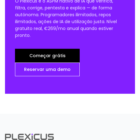
O Plexicus é o ASPM nativo de IA que verifica,
filtra, corrige, pentesta e explica — de forma
autónoma. Programadores ilimitados, repos
ilimitados, ações de IA de utilização justa. Nível
gratuito real, €269/mo anual quando estiver
pronto.
Começar grátis
Reservar uma demo