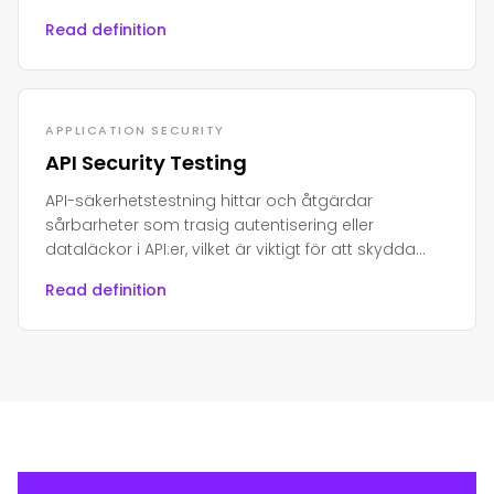
eller attacker.
Read definition
APPLICATION SECURITY
API Security Testing
API-säkerhetstestning hittar och åtgärdar
sårbarheter som trasig autentisering eller
dataläckor i API:er, vilket är viktigt för att skydda
moderna appar och känslig data.
Read definition