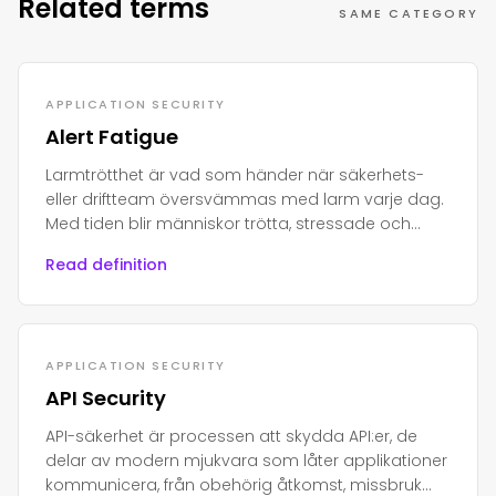
Related terms
SAME CATEGORY
APPLICATION SECURITY
Alert Fatigue
Larmtrötthet är vad som händer när säkerhets-
eller driftteam översvämmas med larm varje dag.
Med tiden blir människor trötta, stressade och
börjar ignorera dem.
Read definition
APPLICATION SECURITY
API Security
API-säkerhet är processen att skydda API:er, de
delar av modern mjukvara som låter applikationer
kommunicera, från obehörig åtkomst, missbruk