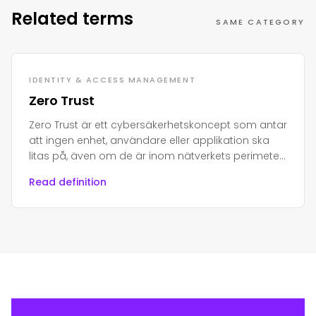
Related terms
SAME CATEGORY
IDENTITY & ACCESS MANAGEMENT
Zero Trust
Zero Trust är ett cybersäkerhetskoncept som antar
att ingen enhet, användare eller applikation ska
litas på, även om de är inom nätverkets perimeter.
Åtkomst beviljas endast efter verifiering av
Read definition
enhetens hälsa, identitet och kontext.