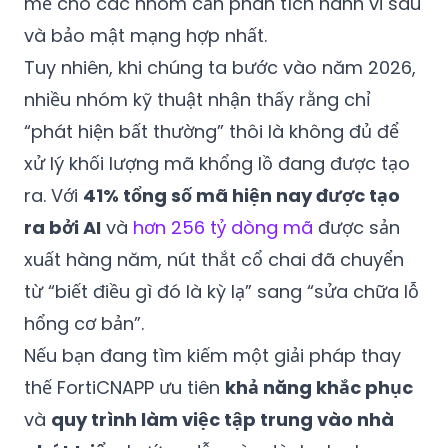
mẽ cho các nhóm cần phân tích hành vi sâu
và bảo mật mạng hợp nhất.
Tuy nhiên, khi chúng ta bước vào năm 2026,
nhiều nhóm kỹ thuật nhận thấy rằng chỉ
“phát hiện bất thường” thôi là không đủ để
xử lý khối lượng mã khổng lồ đang được tạo
ra. Với
41% tổng số mã hiện nay được tạo
ra bởi AI
và
hơn 256 tỷ dòng mã
được sản
xuất hàng năm, nút thắt cổ chai đã chuyển
từ “biết điều gì đó là kỳ lạ” sang “sửa chữa lỗ
hổng cơ bản”.
Nếu bạn đang tìm kiếm một giải pháp thay
thế FortiCNAPP ưu tiên
khả năng khắc phục
và
quy trình làm việc tập trung vào nhà