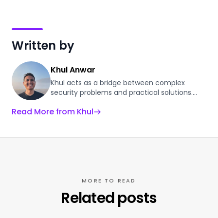
Written by
Khul Anwar
Khul acts as a bridge between complex
security problems and practical solutions.
With a background in automating digital
Read More from Khul
workflows, he applies those same efficiency
principles to DevSecOps. At Plexicus, he
researches the evolving ASPM landscape to
help engineering teams consolidate their
security stack, automate the "boring parts,"
and reduce Mean Time to Remediation.
MORE TO READ
Related posts