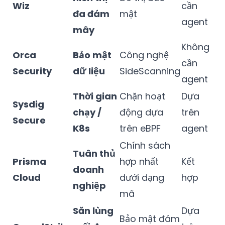
Wiz
cần
đa đám
mật
agent
mây
Không
Orca
Bảo mật
Công nghệ
cần
Security
dữ liệu
SideScanning
agent
Thời gian
Chặn hoạt
Dựa
Sysdig
chạy /
động dựa
trên
Secure
K8s
trên eBPF
agent
Chính sách
Tuân thủ
Prisma
hợp nhất
Kết
doanh
Cloud
dưới dạng
hợp
nghiệp
mã
Săn lùng
Dựa
Bảo mật đám