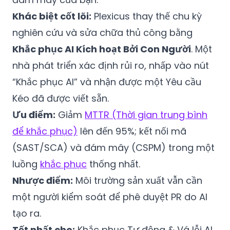
Khác biệt cốt lõi:
Plexicus thay thế chu kỳ
nghiên cứu và sửa chữa thủ công bằng
Khắc phục AI Kích hoạt Bởi Con Người
. Một
nhà phát triển xác định rủi ro, nhấp vào nút
“Khắc phục AI” và nhận được một Yêu cầu
Kéo đã được viết sẵn.
Ưu điểm:
Giảm
MTTR (Thời gian trung bình
để khắc phục)
lên đến 95%; kết nối mã
(SAST/SCA) và đám mây (CSPM) trong một
luồng
khắc phục
thống nhất.
Nhược điểm:
Môi trường sản xuất vẫn cần
một người kiểm soát để phê duyệt PR do AI
tạo ra.
Tốt nhất cho:
Khắc phục Tự động & Vá lỗi AI