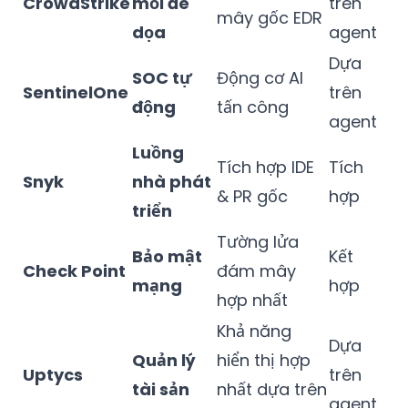
CrowdStrike
mối đe
trên
mây gốc EDR
dọa
agent
Dựa
SOC tự
Động cơ AI
SentinelOne
trên
động
tấn công
agent
Luồng
Tích hợp IDE
Tích
Snyk
nhà phát
& PR gốc
hợp
triển
Tường lửa
Bảo mật
Kết
Check Point
đám mây
mạng
hợp
hợp nhất
Khả năng
Dựa
Quản lý
hiển thị hợp
Uptycs
trên
tài sản
nhất dựa trên
agent