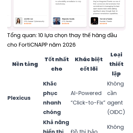
Tổng quan: 10 lựa chọn thay thế hàng đầu
cho FortiCNAPP năm 2026
Loại
Tốt nhất
Khác biệt
Nền tảng
thiết
cho
cốt lõi
lập
Khắc
Không
phục
AI-Powered
cần
Plexicus
nhanh
“Click-to-Fix”
agent
chóng
(OIDC)
Khả năng
Không
hiển thị
Đồ thị bảo