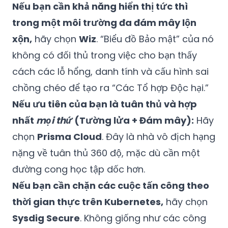
Nếu bạn cần khả năng hiển thị tức thì
trong một môi trường đa đám mây lộn
xộn,
hãy chọn
Wiz
. “Biểu đồ Bảo mật” của nó
không có đối thủ trong việc cho bạn thấy
cách các lỗ hổng, danh tính và cấu hình sai
chồng chéo để tạo ra “Các Tổ hợp Độc hại.”
Nếu ưu tiên của bạn là tuân thủ và hợp
nhất
mọi thứ
(Tường lửa + Đám mây):
Hãy
chọn
Prisma Cloud
. Đây là nhà vô địch hạng
nặng về tuân thủ 360 độ, mặc dù cần một
đường cong học tập dốc hơn.
Nếu bạn cần chặn các cuộc tấn công theo
thời gian thực trên Kubernetes,
hãy chọn
Sysdig Secure
. Không giống như các công