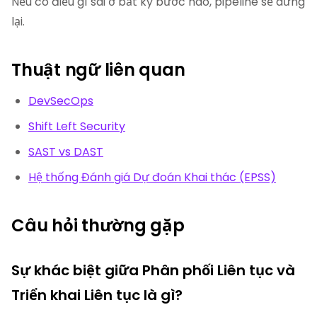
Nếu có điều gì sai ở bất kỳ bước nào, pipeline sẽ dừng
lại.
Thuật ngữ liên quan
DevSecOps
Shift Left Security
SAST vs DAST
Hệ thống Đánh giá Dự đoán Khai thác (EPSS)
Câu hỏi thường gặp
Sự khác biệt giữa Phân phối Liên tục và
Triển khai Liên tục là gì?