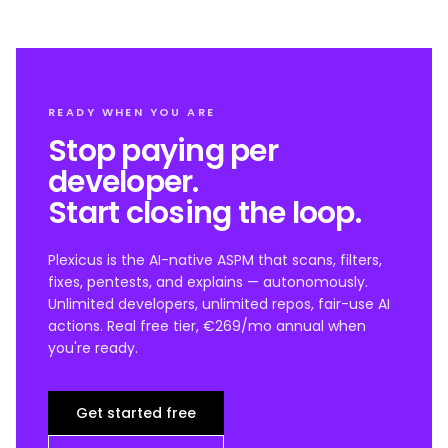
READY WHEN YOU ARE
Stop paying per
developer.
Start closing the loop.
Plexicus is the AI-native ASPM that scans, filters,
fixes, pentests, and explains — autonomously.
Unlimited developers, unlimited repos, fair-use AI
actions. Real free tier, €269/mo annual when
you're ready.
Get started free