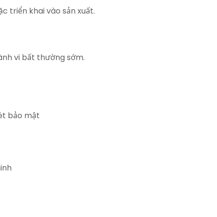
c triển khai vào sản xuất.
hành vi bất thường sớm.
uét bảo mật
minh