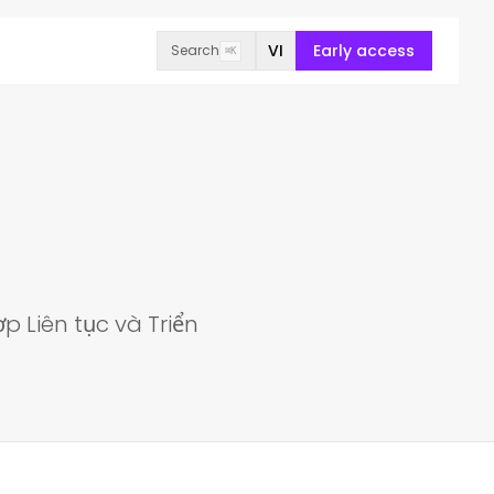
VI
Early access
Search
⌘K
p Liên tục và Triển