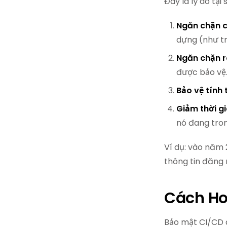
Đây là lý do tạ
Ngăn chặn c
dựng (như t
Ngăn chặn rò
được bảo vệ
Bảo vệ tính
Giảm thời gi
nó đang tro
Ví dụ: vào năm 
thông tin đăng 
Cách Ho
Bảo mật CI/CD á