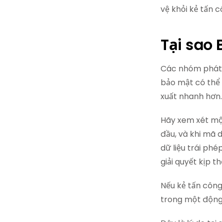
vệ khỏi kẻ tấn 
Tại sao
Các nhóm phát t
bảo mật có thể 
xuất nhanh hơn.
Hãy xem xét một
đầu, và khi mã 
dữ liệu trái ph
giải quyết kịp th
Nếu kẻ tấn côn
trong một động