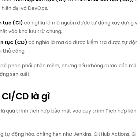
hiện đại và DevOps.
n tục (CI)
có nghĩa là mã nguồn được tự động xây dựng và 
ất vào kho lưu trữ chung.
iên tục (CD)
có nghĩa là mã đã được kiểm tra được tự độ
i thủ công.
 độ phân phối phần mềm, nhưng nếu không được bảo mật,
ờng sản xuất.
CI/CD là gì
là quá trình tích hợp bảo mật vào quy trình Tích hợp liên
 tự động hóa, chẳng hạn như Jenkins, GitHub Actions, G