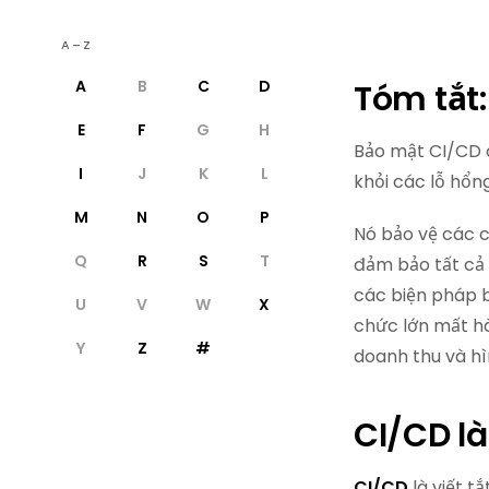
A–Z
A
B
C
D
Tóm tắt:
E
F
G
H
Bảo mật CI/CD 
I
J
K
L
khỏi các lỗ hổng,
M
N
O
P
Nó bảo vệ các c
Q
R
S
T
đảm bảo tất cả
các biện pháp b
U
V
W
X
chức lớn mất hà
Y
Z
#
doanh thu và hì
CI/CD là
CI/CD
là viết t