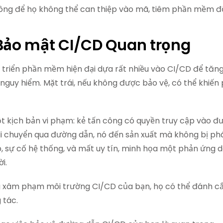
công để họ không thể can thiệp vào mã, tiêm phần mềm độ
 Bảo mật CI/CD Quan trọng
riển phần mềm hiện đại dựa rất nhiều vào CI/CD để tăng 
nguy hiểm. Mặt trái, nếu không được bảo vệ, có thể khi
 kịch bản vi phạm: kẻ tấn công có quyền truy cập vào đư
di chuyển qua đường dẫn, nó đến sản xuất mà không bị phá
ép, sự cố hệ thống, và mất uy tín, minh họa một phản ứn
ời.
g xâm phạm môi trường CI/CD của bạn, họ có thể đánh cắ
 tác.