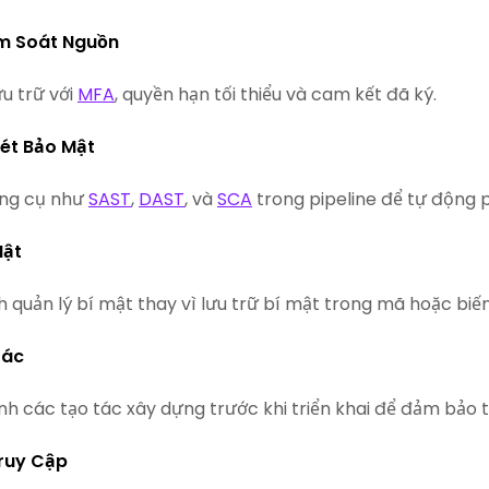
m Soát Nguồn
ưu trữ với
MFA
, quyền hạn tối thiểu và cam kết đã ký.
ét Bảo Mật
ng cụ như
SAST
,
DAST
, và
SCA
trong pipeline để tự động p
Mật
h quản lý bí mật thay vì lưu trữ bí mật trong mã hoặc biến
Tác
nh các tạo tác xây dựng trước khi triển khai để đảm bảo t
ruy Cập