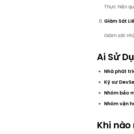
Thực hiện quy
Giám Sát Li
Giám sát nhậ
Ai Sử D
Nhà phát tri
Kỹ sư DevS
Nhóm bảo 
Nhóm vận h
Khi nào 