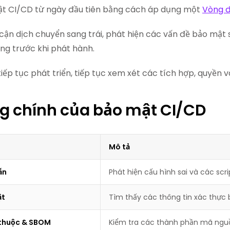
t CI/CD từ ngày đầu tiên bằng cách áp dụng một
Vòng đ
cận dịch chuyển sang trái, phát hiện các vấn đề bảo mật s
ùng trước khi phát hành.
tiếp tục phát triển, tiếp tục xem xét các tích hợp, quyền
g chính của bảo mật CI/CD
Mô tả
ẫn
Phát hiện cấu hình sai và các scr
ật
Tìm thấy các thông tin xác thực 
 thuộc & SBOM
Kiểm tra các thành phần mã nguồ