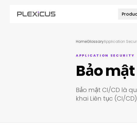
Produc
Home
Glossary
Application Secur
APPLICATION SECURITY
Bảo mật 
Bảo mật CI/CD là quá
khai Liên tục (CI/CD)