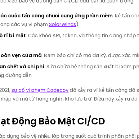
i sao việc bảo vệ đường dẫn CI/CD của bạn là quan trọng
ác cuộc tấn công chuỗi cung ứng phần mềm
: Kẻ tấn c
rong các vụ vi phạm
SolarWinds
).
 rỉ bí mật
: Các khóa API, token, và thông tin đăng nhập
.
 toàn vẹn của mã
: Đảm bảo chỉ có mã đã ký, được xác min
an chết và chi phí
: Sửa chữa hệ thống sản xuất bị xâm p
ng đường dẫn.
2021,
sự cố vi phạm Codecov
đã xảy ra vì kẻ tấn công đã 
nhập và mã từ hàng nghìn kho lưu trữ. Điều này xảy ra do
ạt Động Bảo Mật CI/CD
p dụng bảo vệ nhiều lớp trong suốt quá trình phân phối