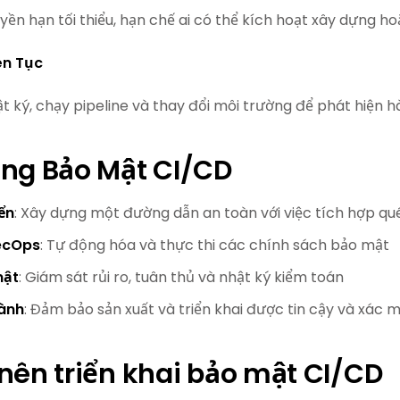
ền hạn tối thiểu, hạn chế ai có thể kích hoạt xây dựng hoặ
ên Tục
t ký, chạy pipeline và thay đổi môi trường để phát hiện 
ụng Bảo Mật CI/CD
ển
: Xây dựng một đường dẫn an toàn với việc tích hợp q
ecOps
: Tự động hóa và thực thi các chính sách bảo mật
mật
: Giám sát rủi ro, tuân thủ và nhật ký kiểm toán
ành
: Đảm bảo sản xuất và triển khai được tin cậy và xác 
nên triển khai bảo mật CI/CD