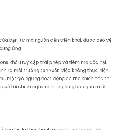
a bạn, từ mã nguồn đến triển khai, được bảo vệ
i cung ứng.
ons khỏi truy cập trái phép và tiêm mã độc hại,
h ra môi trường sản xuất. Việc không thực hiện
 dụ, một giờ ngừng hoạt động có thể khiến các tổ
ậu quả tài chính nghiêm trọng hơn, bao gồm mất
ả hai đều là thực hành quan trọng trong phát