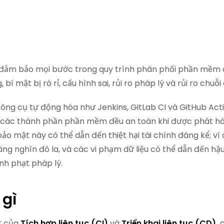
đảm bảo mọi bước trong quy trình phân phối phần mềm củ
 bí mật bị rò rỉ, cấu hình sai, rủi ro pháp lý và rủi ro chuỗ
ông cụ tự động hóa như Jenkins, GitLab CI và GitHub Acti
 các thành phần phần mềm đều an toàn khi được phát hàn
ảo mật này có thể dẫn đến thiệt hại tài chính đáng kể; ví
ng nghìn đô la, và các vi phạm dữ liệu có thể dẫn đến h
nh phạt pháp lý.
 gì
ắt của
Tích hợp liên tục (CI)
và
Triển khai liên tục (CD),
c