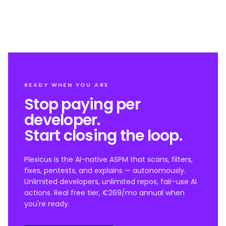
READY WHEN YOU ARE
Stop paying per
developer.
Start closing the loop.
Plexicus is the AI-native ASPM that scans, filters,
fixes, pentests, and explains — autonomously.
Unlimited developers, unlimited repos, fair-use AI
actions. Real free tier, €269/mo annual when
you're ready.