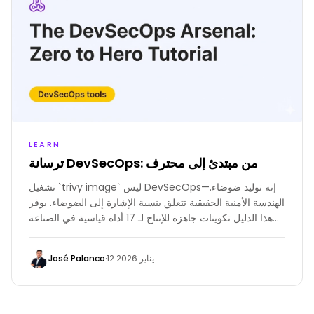
LEARN
ترسانة DevSecOps: من مبتدئ إلى محترف
تشغيل `trivy image` ليس DevSecOps—إنه توليد ضوضاء.
الهندسة الأمنية الحقيقية تتعلق بنسبة الإشارة إلى الضوضاء. يوفر
هذا الدليل تكوينات جاهزة للإنتاج لـ 17 أداة قياسية في الصناعة
لوقف الثغرات دون إيقاف الأعمال، منظمة في ثلاث مراحل: ما
قبل الالتزام، حراس بوابة CI، وفحص وقت التشغيل.
José Palanco
·
12 يناير 2026