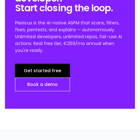
Start closing the loop.
Plexicus is the AI-native ASPM that scans, filters,
fixes, pentests, and explains — autonomously.
Unlimited developers, unlimited repos, fair-use AI
actions. Real free tier, €269/mo annual when
you're ready.
Get started free
Book a demo