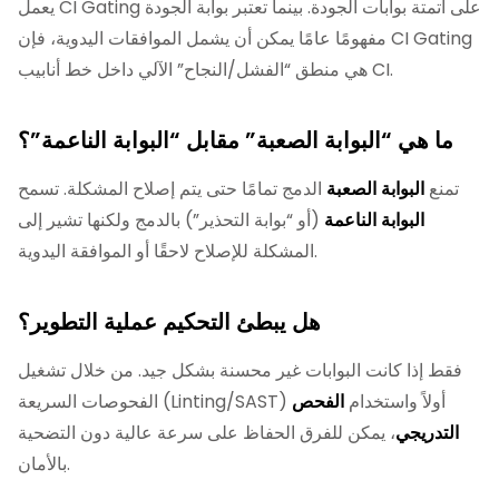
يعمل CI Gating على أتمتة بوابات الجودة. بينما تعتبر بوابة الجودة
مفهومًا عامًا يمكن أن يشمل الموافقات اليدوية، فإن CI Gating
هي منطق “الفشل/النجاح” الآلي داخل خط أنابيب CI.
ما هي “البوابة الصعبة” مقابل “البوابة الناعمة”؟
تمنع
البوابة الصعبة
الدمج تمامًا حتى يتم إصلاح المشكلة. تسمح
البوابة الناعمة
(أو “بوابة التحذير”) بالدمج ولكنها تشير إلى
المشكلة للإصلاح لاحقًا أو الموافقة اليدوية.
هل يبطئ التحكيم عملية التطوير؟
فقط إذا كانت البوابات غير محسنة بشكل جيد. من خلال تشغيل
الفحوصات السريعة (Linting/SAST) أولاً واستخدام
الفحص
التدريجي
، يمكن للفرق الحفاظ على سرعة عالية دون التضحية
بالأمان.