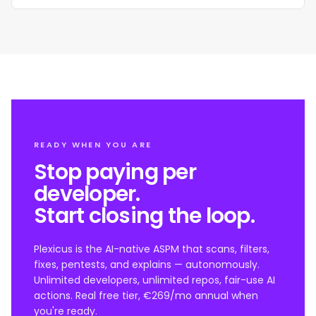
READY WHEN YOU ARE
Stop paying per
developer.
Start closing the loop.
Plexicus is the AI-native ASPM that scans, filters,
fixes, pentests, and explains — autonomously.
Unlimited developers, unlimited repos, fair-use AI
actions. Real free tier, €269/mo annual when
you're ready.