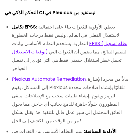
التحكم الذكي في CI في Plexicus يستفيد من:
يعطي الأولوية للثغرات بناءً على احتمالية
تكامل EPSS:
الاستغلال الفعلي في العالم، وليس فقط درجات الخطورة
EPSS (نظام تسجيل
النظرية. يستخدم النظام الأساسي بيانات
لتقييم النتائج، مما يضمن أن الثغرات التي
توقعات الاستغلال)
تحمل خطر استغلال حقيقي فقط هي التي تؤدي إلى تفعيل
الحواجز.
بدلاً من مجرد الإشارة
Plexicus Automate Remediation.
إلى المشاكل، يقوم Plexicus تلقائيًا بإنشاء إصلاحات محددة
للرمز ويقوم بإنشاء طلبات سحب مع الإصلاحات. يتلقى
المطورون حلولًا جاهزة للدمج بجانب أي حاجز، مما يحول
العائق المحتمل إلى سير عمل قابل للتنفيذ. هذا يقلل بشكل
كبير من الوقت من الكشف إلى الحل.
الأولوية السياقية:
يميز النظام الأساسي بين الثغرات في