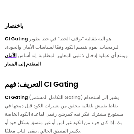
باختصار
هو آلية تلقائية “توقف الخط” في خط تطوير
CI Gating
البرمجيات. يقوم بتقييم الكود وفقًا لسياسات الأمان والجودة،
ويمنع أي عملية إدخال لا تلبي المعايير المطلوبة. إنه أساس
الأمان
.
المتقدم إلى اليسار
التعريف: فهم CI Gating
(التكامل المستمر Gating) يشير إلى استخدام
CI Gating
نقاط تفتيش تلقائية تتحقق من تغييرات الكود قبل دمجها في
مستودع مشترك. فكر فيه كمرشح رقمي لقاعدة الكود الخاصة
بك؛ إذا كان جزء من الكود غير آمن أو غير منسق بشكل جيد أو
يكسر المنطق الحالي، يبقى الباب مغلقًا.