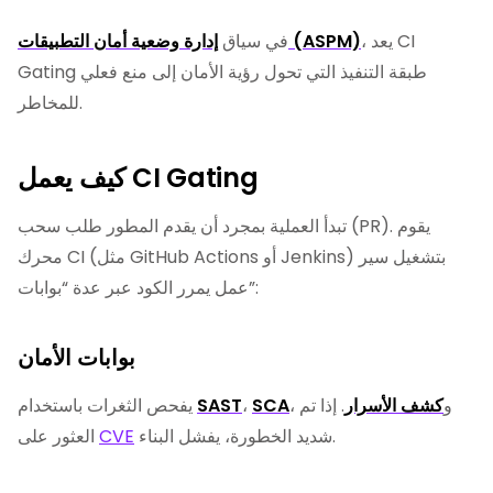
، يعد CI
إدارة وضعية أمان التطبيقات (ASPM)
في سياق
Gating طبقة التنفيذ التي تحول رؤية الأمان إلى منع فعلي
للمخاطر.
كيف يعمل CI Gating
تبدأ العملية بمجرد أن يقدم المطور طلب سحب (PR). يقوم
محرك CI (مثل GitHub Actions أو Jenkins) بتشغيل سير
عمل يمرر الكود عبر عدة “بوابات”:
بوابات الأمان
، و
كشف الأسرار
. إذا تم
SCA
،
SAST
يفحص الثغرات باستخدام
شديد الخطورة، يفشل البناء.
CVE
العثور على