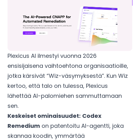
Plexicus AI ilmestyi vuonna 2026
ensisijaisena vaihtoehtona organisaatioille,
jotka kärsivät “Wiz-väsymyksestä”. Kun Wiz
kertoo, että talo on tulessa, Plexicus
lähettää AI-palomiehen sammuttamaan
sen.
Keskeiset ominaisuudet:
Codex
Remedium
on patentoitu AI-agentti, joka
skannaa koodin, ymmärtää