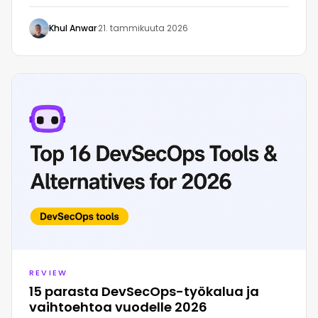
Khul Anwar
·
21. tammikuuta 2026
REVIEW
15 parasta DevSecOps-työkalua ja
vaihtoehtoa vuodelle 2026