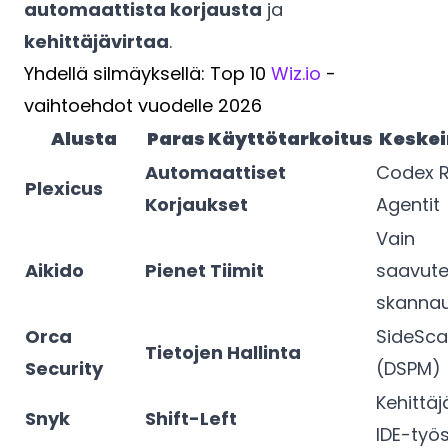
automaattista korjausta
ja
kehittäjävirtaa
.
Yhdellä silmäyksellä: Top 10
Wiz.io
-
vaihtoehdot vuodelle 2026
Alusta
Paras Käyttötarkoitus
Keskei
Automaattiset
Codex 
Plexicus
Korjaukset
Agentit
Vain
Aikido
Pienet Tiimit
saavut
skanna
Orca
SideSca
Tietojen Hallinta
Security
(DSPM)
Kehittäj
Snyk
Shift-Left
IDE-työ