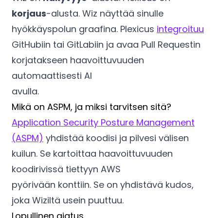
korjaus
-alusta. Wiz näyttää sinulle
hyökkäyspolun graafina. Plexicus
integroituu
GitHubiin tai GitLabiin ja avaa Pull Requestin
korjatakseen haavoittuvuuden
automaattisesti AI
avulla.
Mikä on ASPM, ja miksi tarvitsen sitä?
Application Security Posture Management
(ASPM)
yhdistää koodisi ja pilvesi välisen
kuilun. Se kartoittaa haavoittuvuuden
koodirivissä tiettyyn AWS
pyörivään konttiin. Se on yhdistävä kudos,
joka Wiziltä usein puuttuu.
Lopullinen ajatus