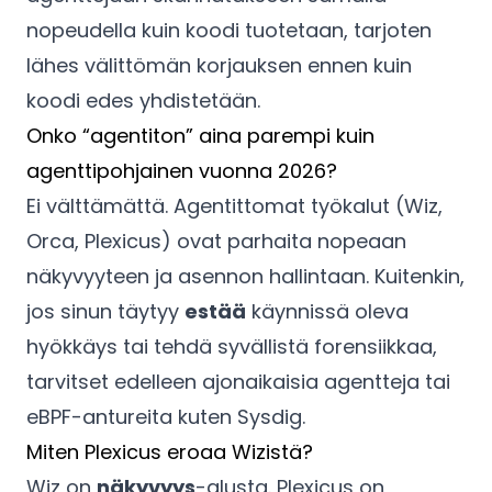
nopeudella kuin koodi tuotetaan, tarjoten
lähes välittömän korjauksen ennen kuin
koodi edes yhdistetään.
Onko “agentiton” aina parempi kuin
agenttipohjainen vuonna 2026?
Ei välttämättä. Agentittomat työkalut (Wiz,
Orca, Plexicus) ovat parhaita nopeaan
näkyvyyteen ja asennon hallintaan. Kuitenkin,
jos sinun täytyy
estää
käynnissä oleva
hyökkäys tai tehdä syvällistä forensiikkaa,
tarvitset edelleen ajonaikaisia agentteja tai
eBPF-antureita kuten Sysdig.
Miten Plexicus eroaa Wizistä?
Wiz on
näkyvyys
-alusta. Plexicus on