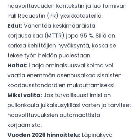
haavoittuvuuden kontekstin ja luo toimivan
Pull Requestin (PR) yksikkötesteillä.
Edut:
Vähentää keskimääräistä
korjausaikaa (MTTR) jopa 95 %. Sillä on
korkea kehittäjien hyväksyntä, koska se
tekee työn heidän puolestaan.
Haitat:
Laaja ominaisuusvalikoima voi
vaatia enemmän asennusaikaa sisäisten
koodausstandardien mukauttamiseksi.
Miksi valita:
Jos turvallisuustiimisi on
pullonkaula julkaisusykliäsi varten ja tarvitset
haavoittuvuuksien automaattista
korjaamista.
Vuoden 2026 hinnoittelu:
Läpinäkyvä