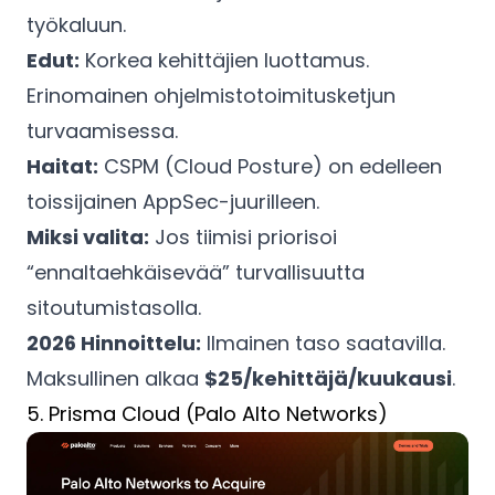
työkaluun.
Edut:
Korkea kehittäjien luottamus.
Erinomainen ohjelmistotoimitusketjun
turvaamisessa.
Haitat:
CSPM (Cloud Posture) on edelleen
toissijainen AppSec-juurilleen.
Miksi valita:
Jos tiimisi priorisoi
“ennaltaehkäisevää” turvallisuutta
sitoutumistasolla.
2026 Hinnoittelu:
Ilmainen taso saatavilla.
Maksullinen alkaa
$25/kehittäjä/kuukausi
.
5. Prisma Cloud (Palo Alto Networks)