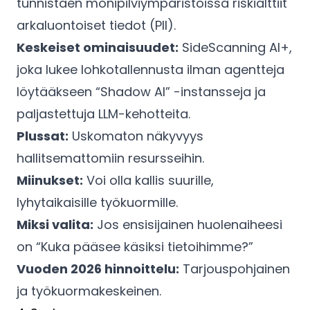
tunnistaen monipilviympäristöissä riskialttiit
arkaluontoiset tiedot (PII).
Keskeiset ominaisuudet:
SideScanning AI+,
joka lukee lohkotallennusta ilman agentteja
löytääkseen “Shadow AI” -instansseja ja
paljastettuja LLM-kehotteita.
Plussat:
Uskomaton näkyvyys
hallitsemattomiin resursseihin.
Miinukset:
Voi olla kallis suurille,
lyhytaikaisille työkuormille.
Miksi valita:
Jos ensisijainen huolenaiheesi
on “Kuka pääsee käsiksi tietoihimme?”
Vuoden 2026 hinnoittelu:
Tarjouspohjainen
ja työkuormakeskeinen.