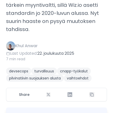
tärkein myyntivaltti, sillä Wiz.io asetti
standardin jo 2020-luvun alussa. Nyt
suurin haaste on pysyä muutoksen
tahdissa.
Khul Anwar
Last Updated:
22. joulukuuta 2025
7 min read
devsecops
turvallisuus
cnapp-työkalut
pilvinatiivin suojauksen alusta
vaihtoehdot
Share