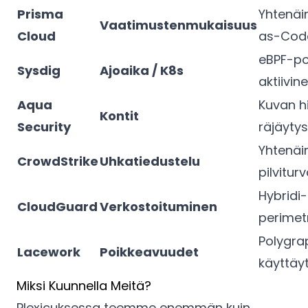
Prisma
Yhtenäi
Vaatimustenmukaisuus
Cloud
as-Cod
eBPF-po
Sysdig
Ajoaika / K8s
aktiivi
Aqua
Kuvan h
Kontit
Security
räjäytys
Yhtenäi
CrowdStrike
Uhkatiedustelu
pilviturv
Hybridi-
CloudGuard
Verkostoituminen
perimetr
Polygra
Lacework
Poikkeavuudet
käyttäy
Miksi Kuunnella Meitä?
Plexicuksessa teemme enemmän kuin