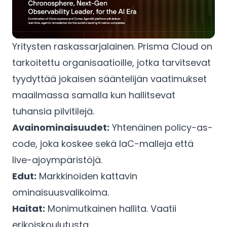
Yritysten raskassarjalainen. Prisma Cloud on
tarkoitettu organisaatioille, jotka tarvitsevat
tyydyttää jokaisen sääntelijän vaatimukset
maailmassa samalla kun hallitsevat
tuhansia pilvitilejä.
Avainominaisuudet:
Yhtenäinen policy-as-
code, joka koskee sekä IaC-malleja että
live-ajoympäristöjä.
Edut:
Markkinoiden kattavin
ominaisuusvalikoima.
Haitat:
Monimutkainen hallita. Vaatii
erikoiskoulutusta.