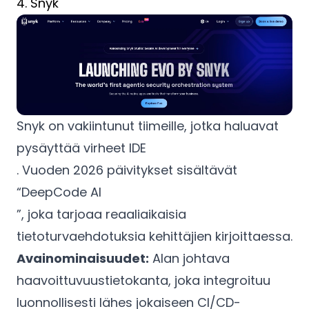
4. Snyk
Snyk on vakiintunut tiimeille, jotka haluavat
pysäyttää virheet IDE
. Vuoden 2026 päivitykset sisältävät
“DeepCode AI
”, joka tarjoaa reaaliaikaisia
tietoturvaehdotuksia kehittäjien kirjoittaessa.
Avainominaisuudet:
Alan johtava
haavoittuvuustietokanta, joka integroituu
luonnollisesti lähes jokaiseen CI/CD-