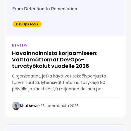
REVIEW
Havainnoinnista korjaamiseen:
Välttämättömät DevOps-
turvatyökalut vuodelle 2026
Organisaatiot, jotka käyttivät tekoälypohjaista
turvallisuutta, lyhensivät tietomurtosyklejä 80
päivällä ja säästivät 1,9 miljoonaa dollaria per
tapaus, mikä on 34 %:n vähennys, korostaen
tekoälyn kasvavaa merkitystä puolustuksessa
Khul Anwar
·
26. tammikuuta 2026