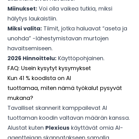
Miinukset:
Voi olla vaikea tutkia, miksi
hälytys laukaistiin.
Miksi valita:
Tiimit, jotka haluavat “aseta ja
unohda” -lähestymistavan murtojen
havaitsemiseen.
2026 Hinnoittelu:
Käyttöpohjainen.
FAQ: Usein kysytyt kysymykset
Kun 41 % koodista on AI
tuottamaa, miten nämä työkalut pysyvät
mukana?
Tavalliset skannerit kamppailevat AI
tuottaman koodin valtavan määrän kanssa.
Alustat kuten
Plexicus
käyttävät omia AI-
agenttejaan skannatakseen samalla