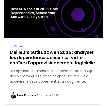
REVIEW
Meilleurs outils SCA en 2025 : analyser
les dépendances, sécuriser votre
chaîne d'approvisionnement logicielle
Les applications modernes dépendent beaucoup
des bibliothèques tierces et open-source. Cela
accélère le développement, mais augmente
également le risque d'attaques. Chaque
dépendance peut introduire des problèmes tels que
José Palanco
·
15 octobre 2025
des failles de sécurité non corrigées, des licences
risquées ou des packages obsolètes. Les outils