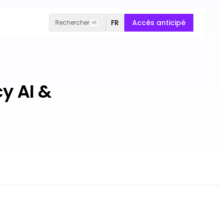
FR
Accès anticipé
Rechercher
⌘K
cy AI &