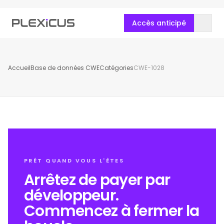
Accès anticipé
Accueil
Base de données CWE
Catégories
CWE-1028
PRÊT QUAND VOUS L'ÊTES
Arrêtez de payer par
développeur.
Commencez à fermer la