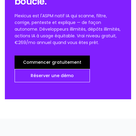
boucle.
Plexicus est l'ASPM natif IA qui scanne, filtre,
corrige, penteste et explique — de façon
autonome. Développeurs illimités, dépôts illimités,
actions IA à usage équitable. Vrai niveau gratuit,
€269/mo annuel quand vous êtes prêt.
Commencer gratuitement
Réserver une démo